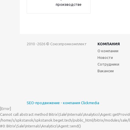
производстве
2010 -2026 © Союзпромкомплект
КОМПАНИЯ
О компании
Новости
Сотрудники
Вакансии
SEO-продвижение - компания Clickmedia
[Error] 

Cannot call abstract method Bitrix\Sale\Internals\Analytics\Agent::getProvide
/home/s/spkstanok/spkstanok.beget.tech/public_html/bitrix/modules/sale/lib
#0: Bitrix\Sale\Internals\Analytics\Agent::send()
