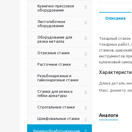
Кузнечно-прессовое
оборудование
Описание
Листогибочное
оборудование
Оборудование для
Токарный станок 
резки металла
токарных работ, 
станков, широки
Отрезные станки
инструментов при
кулачковый само
Расточные станки
Характеристи
Резьбонарезные и
гайконарезные станки
Длина детали, мм
Макс. диаметр за
Станки для резки и
гибки арматуры
Строгальные станки
Аналоги
Шлифовальные станки
Деревообрабатывающие