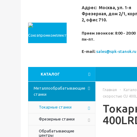
Адрес:
Москва,
ул. 1-я
Фрезерная,
дом 2/1, кор
2, офис 710.
Прием звонков:
8:00 - 20:00
пн-пт.
E-mail:
sales@spk-stanok.ru
КАТАЛОГ
Металлообрабатывающие
Главная
-
Катало
станки
скоростью CU 400
Токар
Токарные станки
400LR
Фрезерные станки
Обрабатывающие
центры