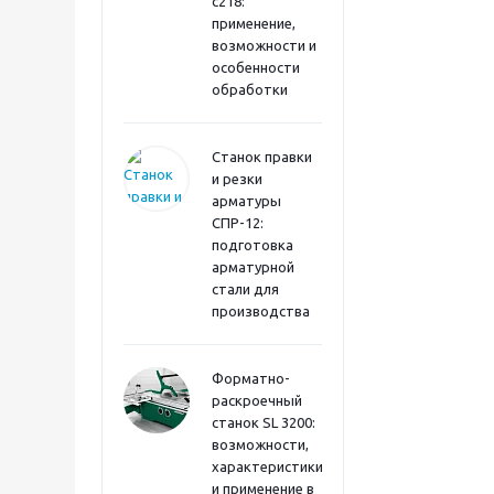
с218:
применение,
возможности и
особенности
обработки
Станок правки
и резки
арматуры
СПР-12:
подготовка
арматурной
стали для
производства
Форматно-
раскроечный
станок SL 3200:
возможности,
характеристики
и применение в