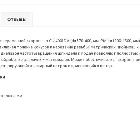
Отзывы
с переменной скоростью CU 400LDV (d=370-400, мм, РМЦ=1200-1500, м
включая точение конусов и нарезание резьбы: метрических, дюймовых,
й диапазон частоты вращения шпинделя и подач позволяют полностью
 обработке различных материалов. Может обеспечиваться скоростной
центрирующийся токарный патрон и вращающийся центр.
ки
готовки, мм