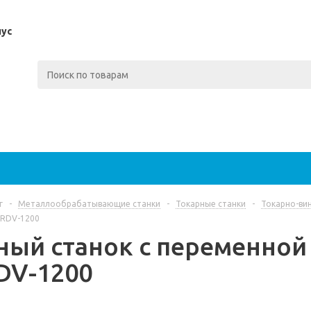
пус
г
-
Металлообрабатывающие станки
-
Токарные станки
-
Токарно-ви
LRDV-1200
ный станок с переменной
DV-1200