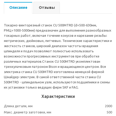
Описание
Отзывы
Токарно-винторезный станок CU 500MTRD (d=500-630мм,
РМЦ=1000-5000мм) предназначен для выполнения разнообразных
токарных работ, включая точение конусов и нарезание резьбы:
метрических, дюймовых, питчевых. Технические характеристики и
жесткость станков, широкий диапазон частоты вращения
шпинделя и подач позволяют полностью использовать
возможности прогрессивных инструментов при обработке
различных материалов.Станок CU 500MTRD укомплектован
трехкулачковым патроном Bison и вращающимся центром. Вся
электрика станка CU 500MTRD изготовлена немецкой фирмой
Шнайдер-электрик. В самой ответственной части станка CU
500MTRD - шпиндельном узле, используются подшипники и схемы
их установки только ведущих фирм SKF и FAG.
Характеристики
Длина детали, мм
2000
Макс. диаметр заготовки, мм
500