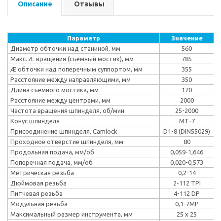
Описание
Отзывы
Параметр
Значение
Диаметр обточки над станиной, мм
560
Макс. Æ вращения (съемный мостик), мм
785
Æ обточки над поперечным суппортом, мм
355
Расстояние между направляющими, мм
350
Длина съемного мостика, мм
170
Расстояние между центрами, мм
2000
Частота вращения шпинделя, об/мин
25-2000
Конус шпинделя
MТ-7
Присоединение шпинделя, Camlock
D1-8 (DIN55029)
Проходное отверстие шпинделя, мм
80
Продольная подача, мм/об
0,059-1,646
Поперечная подача, мм/об
0,020-0,573
Метрическая резьба
0,2-14
Дюймовая резьба
2-112 TPI
Питчевая резьба
4-112 DP
Модульная резьба
0,1-7MP
Максимальный размер инструмента, мм
25 х 25