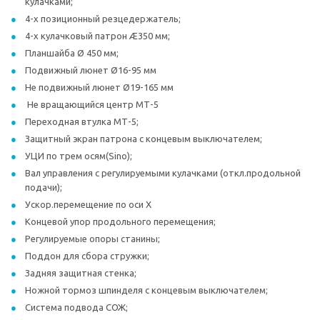
кулачками;
4-х позиционный резцедержатель;
4-х кулачковый патрон Æ350 мм;
Планшайба Ø 450 мм;
Подвижный люнет Ø16-95 мм
Не подвижный люнет Ø19-165 мм
Не вращающийся центр МТ-5
Переходная втулка МТ-5;
Защитный экран патрона с концевым выключателем;
УЦИ по трем осям(Sino);
Вал управления с регулируемыми кулачками (откл.продольной
подачи);
Ускор.перемещение по оси Х
Концевой упор продольного перемещения;
Регулируемые опоры станины;
Поддон для сбора стружки;
Задняя защитная стенка;
Ножной тормоз шпинделя с концевым выключателем;
Система подвода СОЖ;