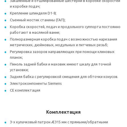
Закаленные и отшлифованные шестерни в коробке скоростей
и коробке подач;
Крепление шпинделя D1-8;
Съемный мостик станины (ГАП);
Коробка скоростей, подач и продольного суппорта постоянно
работают в масляной ванне;
Полноразмерная коробка подач с возможностью нарезания
метрических, дюймовых, модульных и питчевых резьб;
Регулировка зазоров направляющих при помощи клиновых
планок;
Пиноль задней бабки и маховик имеют шкалу для точной
установки;
Задняя бабка с регулировкой смещения для обточки конусов.
Электрокомпоненты Siemens
СE комплектация
Комплектация
3-х кулачковый патрон Æ315 мм с прямыми/обратными