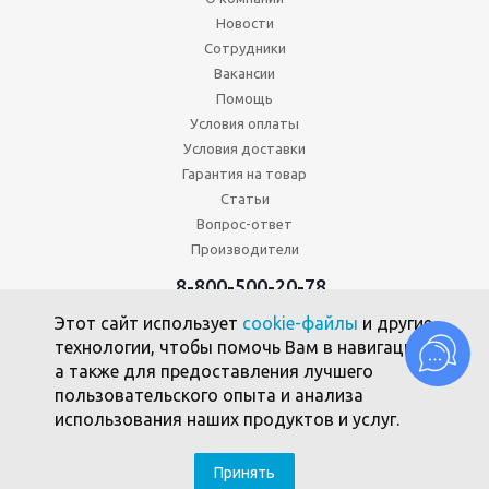
Новости
Сотрудники
Вакансии
Помощь
Условия оплаты
Условия доставки
Гарантия на товар
Статьи
Вопрос-ответ
Производители
8-800-500-20-78
+7 (495) 646-17-49
Этот сайт использует
cookie-файлы
и другие
Политика конфиденциальности
технологии, чтобы помочь Вам в навигации,
Пользовательское соглашение
а также для предоставления лучшего
Политика использования файлов cookie
пользовательского опыта и анализа
использования наших продуктов и услуг.
2010 -2026 © Союзпромкомплект
Принять
SEO-продвижение - компания Clickmedia