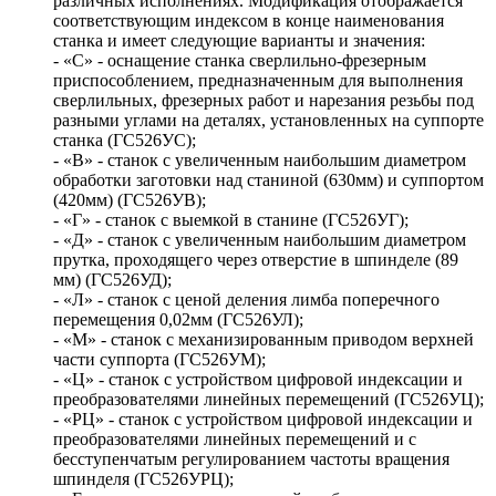
различных исполнениях. Модификация отображается
соответствующим индексом в конце наименования
станка и имеет следующие варианты и значения:
- «С» - оснащение станка сверлильно-фрезерным
приспособлением, предназначенным для выполнения
сверлильных, фрезерных работ и нарезания резьбы под
разными углами на деталях, установленных на суппорте
станка (ГС526УС);
- «В» - станок с увеличенным наибольшим диаметром
обработки заготовки над станиной (630мм) и суппортом
(420мм) (ГС526УВ);
- «Г» - станок с выемкой в станине (ГС526УГ);
- «Д» - станок с увеличенным наибольшим диаметром
прутка, проходящего через отверстие в шпинделе (89
мм) (ГС526УД);
- «Л» - станок с ценой деления лимба поперечного
перемещения 0,02мм (ГС526УЛ);
- «М» - станок с механизированным приводом верхней
части суппорта (ГС526УМ);
- «Ц» - станок с устройством цифровой индексации и
преобразователями линейных перемещений (ГС526УЦ);
- «РЦ» - станок с устройством цифровой индексации и
преобразователями линейных перемещений и с
бесступенчатым регулированием частоты вращения
шпинделя (ГС526УРЦ);