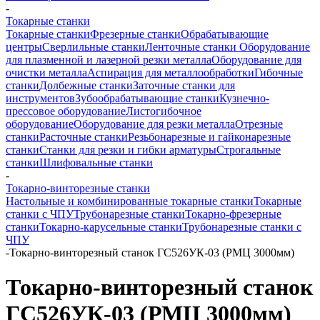
-
Токарные станки
Токарные станки
Фрезерные станки
Обрабатывающие
центры
Сверлильные станки
Ленточные станки
Оборудование
для плазменной и лазерной резки металла
Оборудование для
очистки металла
Аспирация для металлообработки
Гибочные
станки
Долбежные станки
Заточные станки для
инструментов
Зубообрабатывающие станки
Кузнечно-
прессовое оборудование
Листогибочное
оборудование
Оборудование для резки металла
Отрезные
станки
Расточные станки
Резьбонарезные и гайконарезные
станки
Станки для резки и гибки арматуры
Строгальные
станки
Шлифовальные станки
-
Токарно-винторезные станки
Настольные и комбинированные токарные станки
Токарные
станки с ЧПУ
Трубонарезные станки
Токарно-фрезерные
станки
Токарно-карусельные станки
Трубонарезные станки с
ЧПУ
-
Токарно-винторезный станок ГС526УК-03 (РМЦ 3000мм)
Токарно-винторезный станок
ГС526УК-03 (РМЦ 3000мм)