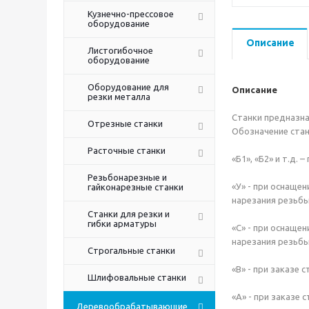
Кузнечно-прессовое
оборудование
Описание
Листогибочное
оборудование
Оборудование для
Описание
резки металла
Станки предназна
Отрезные станки
Обозначение стан
Расточные станки
«Б1», «Б2» и т.д.
Резьбонарезные и
«У» - при оснаще
гайконарезные станки
нарезания резьбы
Станки для резки и
гибки арматуры
«С» - при оснаще
нарезания резьбы
Строгальные станки
«В» - при заказе
Шлифовальные станки
«А» - при заказе
Деревообрабатывающие