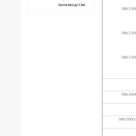
производстве
086.530
086.530
086.530
086.600
086.0000.