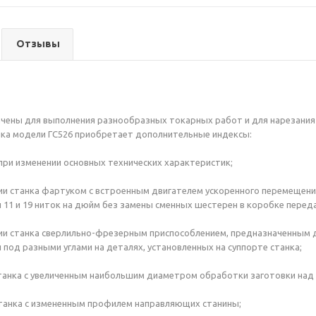
Отзывы
чены для выполнения разнообразных токарных работ и для нарезания 
ка модели ГС526 приобретает дополнительные индексы:
 – при изменении основных технических характеристик;
нии станка фартуком с встроенным двигателем ускоренного перемещен
 11 и 19 ниток на дюйм без замены сменных шестерен в коробке переда
нии станка сверлильно-фрезерным приспособлением, предназначенным 
 под разными углами на деталях, установленных на суппорте станка;
 станка с увеличенным наибольшим диаметром обработки заготовки над 
 станка с измененным профилем направляющих станины;