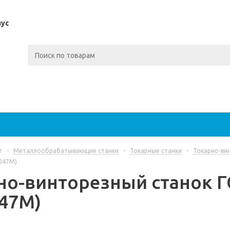
пус
г
-
Металлообрабатывающие станки
-
Токарные станки
-
Токарно-ви
047М)
но-винторезный станок 
47М)