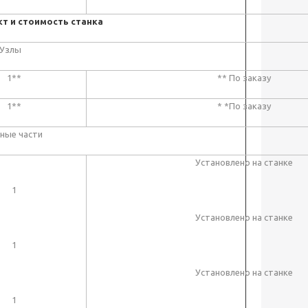
т и стоимость станка
Узлы
1**
** По заказу
1**
* *По заказу
ные части
Установлено на станке
1
Установлено на станке
1
Установлено на станке
1