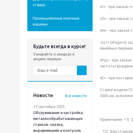
станки
«Г» - при заказе с
Промышленные моечные
«Л» - при заказе 
машины
«М» - при заказе
«Ц1» («Fagor»), «
Будьте всегда в курсе!
линейных переме
Узнавайте о скидках и
акциях первым
«РЦ» - при заказ
частоты вращени
«Е» - при постав
Станки модели ГС
Новости
2000 мм, исполнен
Все новости
17 сентября 2025
Обслуживание и настройка
металлообрабатывающих
Примечания. *1) Д
станков: смазка,
выравнивание и контроль
*2) Для станков 