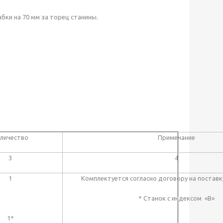
бки на 70 мм за торец станины.
личество
Примечание
3
4
1
Комплектуется согласно договору на поставк
* Станок с индексом «В»
1*