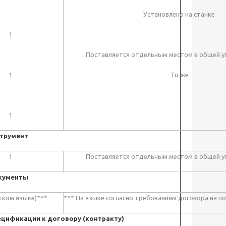
Установлено на станке
1
Поставляется отдельным местом в общей у
1
То же
1
трумент
1
Поставляется отдельным местом в общей у
кументы
сском языке)***
*** На языке согласно требованиям договора на п
ецификации к договору (контракту)