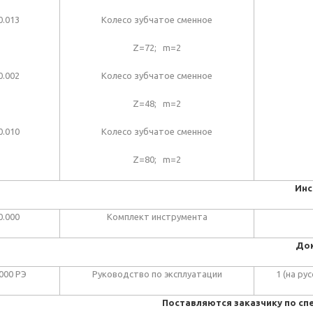
0.013
Колесо зубчатое сменное
Z=72; m=2
0.002
Колесо зубчатое сменное
Z=48; m=2
0.010
Колесо зубчатое сменное
Z=80; m=2
Инс
0.000
Комплект инструмента
До
000 РЭ
Руководство по эксплуатации
1 (на ру
Поставляются заказчику по сп