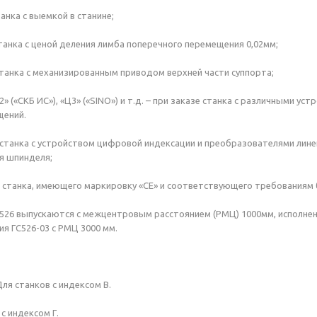
танка с выемкой в станине;
станка с ценой деления лимба поперечного перемещения 0,02мм;
 станка с механизированным приводом верхней части суппорта;
Ц2» («СКБ ИС»), «Ц3» («SINO») и т.д. – при заказе станка с различными
щений.
е станка с устройством цифровой индексации и преобразователями лин
я шпинделя;
ке станка, имеющего маркировку «СЕ» и соответствующего требованиям
526 выпускаются с межцентровым расстоянием (РМЦ) 1000мм, исполнени
ия ГС526-03 с РМЦ 3000 мм.
ля станков с индексом В.
с индексом Г.