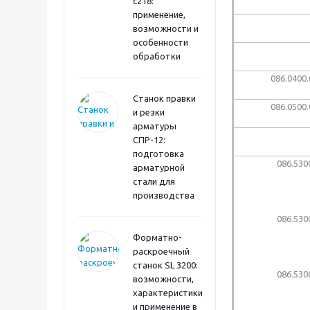
с218:
применение,
возможности и
особенности
обработки
086.0400.
Станок правки
086.0500.
и резки
арматуры
СПР-12:
подготовка
086.530
арматурной
стали для
производства
086.530
Форматно-
раскроечный
станок SL 3200:
086.530
возможности,
характеристики
и применение в