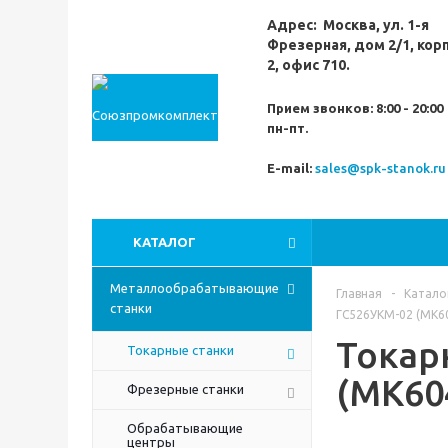
Адрес:
Москва,
ул. 1-я
Фрезерная,
дом 2/1, кор
2, офис 710.
Прием звонков:
8:00 - 20:00
пн-пт.
E-mail:
sales@spk-stanok.ru
КАТАЛОГ
Металлообрабатывающие
Главная
-
Катало
станки
ГС526УКМ-02 (МК6
Токар
Токарные станки
(МК60
Фрезерные станки
Обрабатывающие
центры