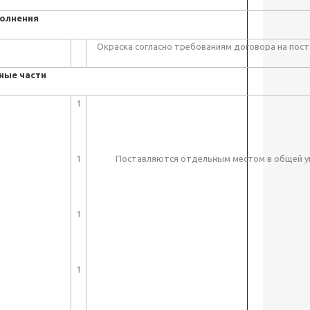
олнения
Окраска согласно требованиям договора на пост
ные части
1
1
Поставляются отдельным местом в общей у
1
1