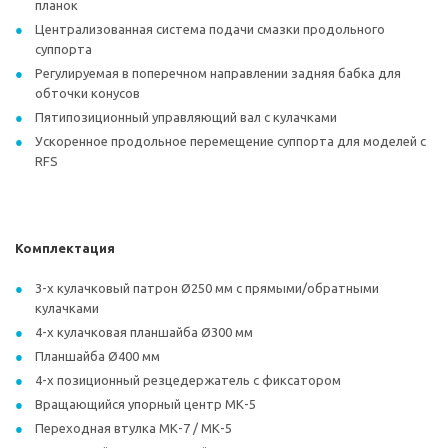
планок
Централизованная система подачи смазки продольного
суппорта
Регулируемая в поперечном направлении задняя бабка для
обточки конусов
Пятипозиционный управляющий вал с кулачками
Ускоренное продольное перемещение суппорта для моделей с
RFS
Комплектация
3-х кулачковый патрон Ø250 мм с прямыми/обратными
кулачками
4-х кулачковая планшайба Ø300 мм
Планшайба Ø400 мм
4-х позиционный резцедержатель с фиксатором
Вращающийся упорный центр МК-5
Переходная втулка МК-7 / МК-5