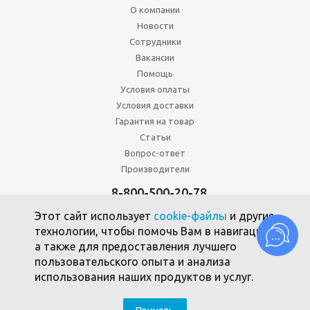
О компании
Новости
Сотрудники
Вакансии
Помощь
Условия оплаты
Условия доставки
Гарантия на товар
Статьи
Вопрос-ответ
Производители
8-800-500-20-78
+7 (495) 646-17-49
Этот сайт использует
cookie-файлы
и другие
Политика конфиденциальности
технологии, чтобы помочь Вам в навигации,
Пользовательское соглашение
а также для предоставления лучшего
Политика использования файлов cookie
пользовательского опыта и анализа
использования наших продуктов и услуг.
2010 -2026 © Союзпромкомплект