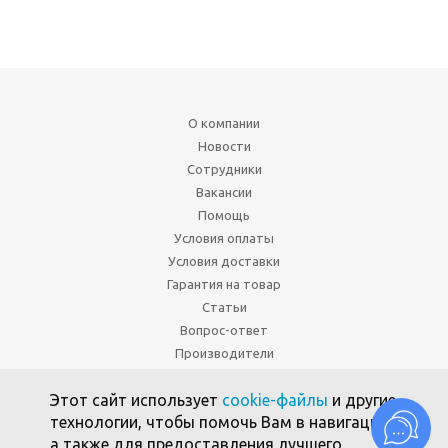
О компании
Новости
Сотрудники
Вакансии
Помощь
Условия оплаты
Условия доставки
Гарантия на товар
Статьи
Вопрос-ответ
Производители
8-800-500-20-78
Этот сайт использует
cookie-файлы
и другие
+7 (495) 646-17-49
технологии, чтобы помочь Вам в навигации,
Политика конфиденциальности
а также для предоставления лучшего