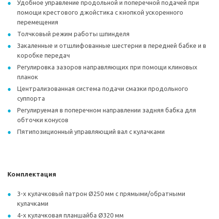
Удобное управление продольной и поперечной подачей при
помощи крестового джойстика с кнопкой ускоренного
перемещения
Толчковый режим работы шпинделя
Закаленные и отшлифованные шестерни в передней бабке и в
коробке передач
Регулировка зазоров направляющих при помощи клиновых
планок
Централизованная система подачи смазки продольного
суппорта
Регулируемая в поперечном направлении задняя бабка для
обточки конусов
Пятипозиционный управляющий вал с кулачками
Комплектация
3-х кулачковый патрон Ø250 мм с прямыми/обратными
кулачками
4-х кулачковая планшайба Ø320 мм