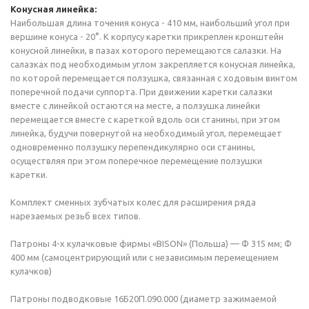
Конусная линейка:
Наибольшая длина точения конуса - 410 мм, наибольший угол при
вершине конуса - 20°. К корпусу каретки прикреплен кронштейн
конусной линейки, в пазах которого перемещаются салазки. На
салазках под необходимым углом закрепляется конусная линейка,
по которой перемещается ползушка, связанная с ходовым винтом
поперечной подачи суппорта. При движении каретки салазки
вместе с линейкой остаются на месте, а ползушка линейки
перемещается вместе с кареткой вдоль оси станины, при этом
линейка, будучи повернутой на необходимый угол, перемещает
одновременно ползушку перепендикулярно оси станины,
осуществляя при этом поперечное перемещение ползушки
каретки.
Комплект сменных зубчатых колес для расширения ряда
нарезаемых резьб всех типов.
Патроны 4-х кулачковые фирмы «BISON» (Польша) — Ф 315 мм; Ф
400 мм (самоцентрирующий или с независимым перемещением
кулачков)
Патроны подводковые 16Б20П.090.000 (диаметр зажимаемой