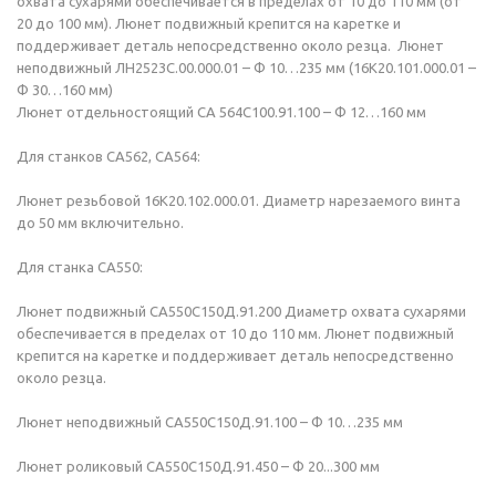
охвата сухарями обеспечивается в пределах от 10 до 110 мм (от
20 до 100 мм). Люнет подвижный крепится на каретке и
поддерживает деталь непосредственно около резца. Люнет
неподвижный ЛН2523С.00.000.01 – Ф 10…235 мм (16К20.101.000.01 –
Ф 30…160 мм)
Люнет отдельностоящий СА 564С100.91.100 – Ф 12…160 мм
Для станков СА562, СА564:
Люнет резьбовой 16К20.102.000.01. Диаметр нарезаемого винта
до 50 мм включительно.
Для станка СА550:
Люнет подвижный СА550С150Д.91.200 Диаметр охвата сухарями
обеспечивается в пределах от 10 до 110 мм. Люнет подвижный
крепится на каретке и поддерживает деталь непосредственно
около резца.
Люнет неподвижный СА550С150Д.91.100 – Ф 10…235 мм
Люнет роликовый СА550С150Д.91.450 – Ф 20...300 мм