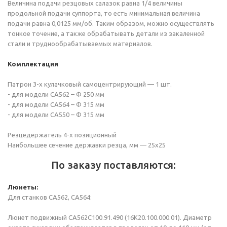
Величина подачи резцовых салазок равна 1/4 величины
продольной подачи суппорта, то есть минимальная величина
подачи равна 0,0125 мм/об. Таким образом, можно осуществлять
тонкое точение, а также обрабатывать детали из закаленной
стали и труднообрабатываемых материалов.
Комплектация
Патрон 3-х кулачковый самоцентрирующий — 1 шт.
- для модели СА562 – Ф 250 мм
- для модели СА564 – Ф 315 мм
- для модели СА550 – Ф 315 мм
Резцедержатель 4-х позиционный
Наибольшее сечение державки резца, мм — 25х25
По заказу поставляются:
Люнеты:
Для станков СА562, СА564:
Люнет подвижный СА562С100.91.490 (16К20.100.000.01). Диаметр