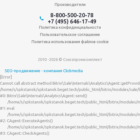
Производители
8-800-500-20-78
+7 (495) 646-17-49
Политика конфиденциальности
Пользовательское соглашение
Политика использования файлов cookie
2010 -2026 © Союзпромкомплект
SEO-продвижение - компания Clickmedia
[Error] 

Cannot call abstract method Bitrix\Sale\Internals\Analytics\Agent::getProvide
/home/s/spkstanok/spkstanok.beget.tech/public_html/bitrix/modules/sale/lib
#0: Bitrix\Sale\Internals\Analytics\Agent::send()

	/home/s/spkstanok/spkstanok.beget.tech/public_html/bitrix/modules/main/classes/mysql/agent.php(163) : eval()'d code:1

#1: eval

	/home/s/spkstanok/spkstanok.beget.tech/public_html/bitrix/modules/main/classes/mysql/agent.php:163

#2: CAgent::ExecuteAgents()

	/home/s/spkstanok/spkstanok.beget.tech/public_html/bitrix/modules/main/classes/mysql/agent.php:21

#3: CAgent::CheckAgents()
