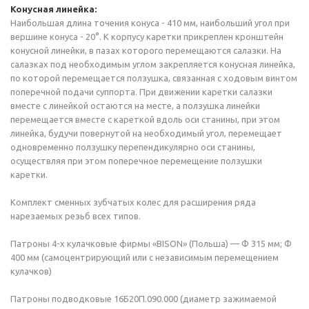
Конусная линейка:
Наибольшая длина точения конуса - 410 мм, наибольший угол при
вершине конуса - 20°. К корпусу каретки прикреплен кронштейн
конусной линейки, в пазах которого перемещаются салазки. На
салазках под необходимым углом закрепляется конусная линейка,
по которой перемещается ползушка, связанная с ходовым винтом
поперечной подачи суппорта. При движении каретки салазки
вместе с линейкой остаются на месте, а ползушка линейки
перемещается вместе с кареткой вдоль оси станины, при этом
линейка, будучи повернутой на необходимый угол, перемещает
одновременно ползушку перепендикулярно оси станины,
осуществляя при этом поперечное перемещение ползушки
каретки.
Комплект сменных зубчатых колес для расширения ряда
нарезаемых резьб всех типов.
Патроны 4-х кулачковые фирмы «BISON» (Польша) — Ф 315 мм; Ф
400 мм (самоцентрирующий или с независимым перемещением
кулачков)
Патроны подводковые 16Б20П.090.000 (диаметр зажимаемой