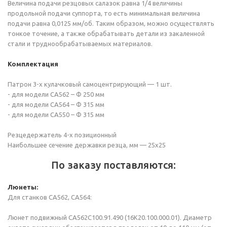
Величина подачи резцовых салазок равна 1/4 величины
продольной подачи суппорта, то есть минимальная величина
подачи равна 0,0125 мм/об. Таким образом, можно осуществлять
тонкое точение, а также обрабатывать детали из закаленной
стали и труднообрабатываемых материалов.
Комплектация
Патрон 3-х кулачковый самоцентрирующий — 1 шт.
- для модели СА562 – Ф 250 мм
- для модели СА564 – Ф 315 мм
- для модели СА550 – Ф 315 мм
Резцедержатель 4-х позиционный
Наибольшее сечение державки резца, мм — 25х25
По заказу поставляются:
Люнеты:
Для станков СА562, СА564:
Люнет подвижный СА562С100.91.490 (16К20.100.000.01). Диаметр