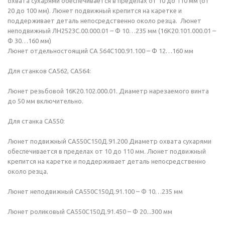
охвата сухарями обеспечивается в пределах от 10 до 110 мм (от
20 до 100 мм). Люнет подвижный крепится на каретке и
поддерживает деталь непосредственно около резца. Люнет
неподвижный ЛН2523С.00.000.01 – Ф 10…235 мм (16К20.101.000.01 –
Ф 30…160 мм)
Люнет отдельностоящий СА 564С100.91.100 – Ф 12…160 мм
Для станков СА562, СА564:
Люнет резьбовой 16К20.102.000.01. Диаметр нарезаемого винта
до 50 мм включительно.
Для станка СА550:
Люнет подвижный СА550С150Д.91.200 Диаметр охвата сухарями
обеспечивается в пределах от 10 до 110 мм. Люнет подвижный
крепится на каретке и поддерживает деталь непосредственно
около резца.
Люнет неподвижный СА550С150Д.91.100 – Ф 10…235 мм
Люнет роликовый СА550С150Д.91.450 – Ф 20...300 мм