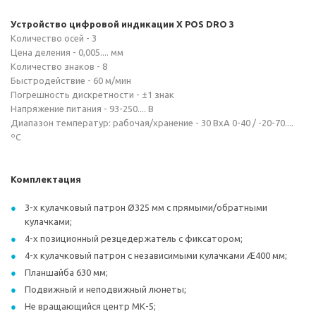
Устройство цифровой индикации
X
POS
DRO
3
Количество осей - 3
Цена деления - 0,005.... мм
Количество знаков - 8
Быстродействие - 60 м/мин
Погрешность дискретности - ±1 знак
Напряжение питания - 93-250.... В
Диапазон температур: рабочая/хранение - 30 ВхА 0-40 / -20-70....
ºС
Комплектация
3-х кулачковый патрон Ø325 мм с прямыми/обратными
кулачками;
4-х позиционный резцедержатель с фиксатором;
4-х кулачковый патрон с независимыми кулачками Æ400 мм;
Планшайба 630 мм;
Подвижный и неподвижный люнеты;
Не вращающийся центр МК-5;