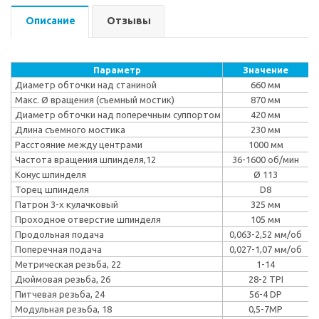
Описание
Отзывы
Параметр
Значение
Диаметр обточки над станиной
660 мм
Макс. Ø вращения (съемный мостик)
870 мм
Диаметр обточки над поперечным суппортом
420 мм
Длина съемного мостика
230 мм
Расстояние между центрами
1000 мм
Частота вращения шпинделя,12
36-1600 об/мин
Конус шпинделя
Ø 113
Торец шпинделя
D8
Патрон 3-х кулачковый
325 мм
Проходное отверстие шпинделя
105 мм
Продольная подача
0,063-2,52 мм/об
Поперечная подача
0,027-1,07 мм/об
Метрическая резьба, 22
1-14
Дюймовая резьба, 26
28-2 TPI
Питчевая резьба, 24
56-4 DP
Модульная резьба, 18
0,5-7MP