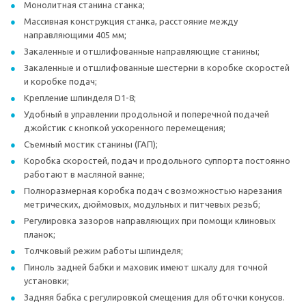
Монолитная станина станка;
Массивная конструкция станка, расстояние между
направляющими 405 мм;
Закаленные и отшлифованные направляющие станины;
Закаленные и отшлифованные шестерни в коробке скоростей
и коробке подач;
Крепление шпинделя D1-8;
Удобный в управлении продольной и поперечной подачей
джойстик с кнопкой ускоренного перемещения;
Съемный мостик станины (ГАП);
Коробка скоростей, подач и продольного суппорта постоянно
работают в масляной ванне;
Полноразмерная коробка подач с возможностью нарезания
метрических, дюймовых, модульных и питчевых резьб;
Регулировка зазоров направляющих при помощи клиновых
планок;
Толчковый режим работы шпинделя;
Пиноль задней бабки и маховик имеют шкалу для точной
установки;
Задняя бабка с регулировкой смещения для обточки конусов.