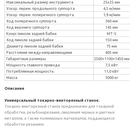
Максимальный размер инструмента
25х25 мм
Ускор. перем. продольного суппорта
4,5 м/мин
Ускор. перем. поперечного суппорта
1,9 м/мин
Ход поперечного суппорта
360 мм
Ход верхнего суппорта
145 мм
Конус пиноли задней бабки
МТ-5
Ход пиноли задней бабки
150 мм
Диаметр пиноли задней бабки
75 мм
Расстояние между направляющими
405 мм
Габаритные размеры
2500×1100×1450 мм
Мощность главного привода
7,5 кВт
Потребляемая мощность
11,0 кВт
Масса
3000 кг
Описание
Универсальный токарно-винторезный станок
.
Токарно-винторезный станок предназначен для токарной
обработки, резьбонарезания, сверления черных и цветных
металлов, а также полимерных материалов, поддающихся
обработке резанием.