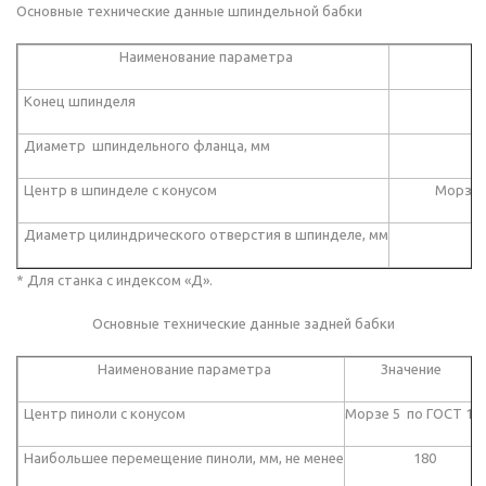
Основные технические данные шпиндельной бабки
Наименование параметра
Конец шпинделя
Диаметр шпиндельного фланца, мм
Центр в шпинделе с конусом
Морзе 6 по
Диаметр цилиндрического отверстия в шпинделе, мм
* Для станка с индексом «Д».
Основные технические данные задней бабки
Наименование параметра
Значение
Центр пиноли с конусом
Морзе 5 по ГОСТ 13
Наибольшее перемещение пиноли, мм, не менее
180