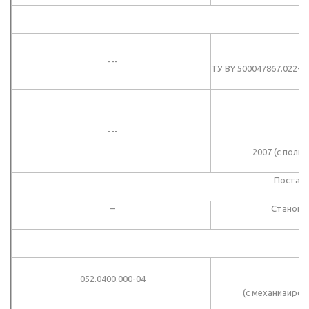
---
ТУ BY 500047867.022-
П
---
2007 (с пол
Поставл
–
Станок 
052.0400.000-04
(с механизиров