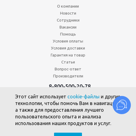
О компании
Новости
Сотрудники
Вакансии
Помощь
Условия оплаты
Условия доставки
Гарантия на товар
Статьи
Вопрос-ответ
Производители
8-800-500-20-78
+7 (495) 646-17-49
Этот сайт использует
cookie-файлы
и другие
Политика конфиденциальности
технологии, чтобы помочь Вам в навигации,
Пользовательское соглашение
а также для предоставления лучшего
Политика использования файлов cookie
пользовательского опыта и анализа
использования наших продуктов и услуг.
2010 -2026 © Союзпромкомплект