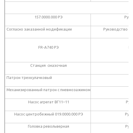
157.0000.000 РЭ
Руко
Согласно заказанной модификации
Руководство по
FR-A740 РЭ
Пр
Станция смазочная
Патрон трехкулачковый
Механизированный патрон с пневмозажимом
Насос агрегат ВГ11–11
Рук
Насос центробежный 019.0000.000 РЭ
Рук
Головка револьверная
Рук