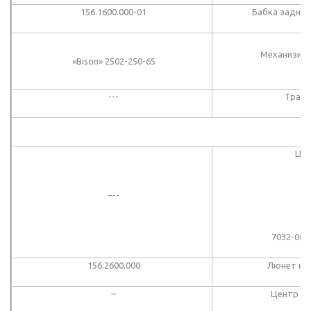
156.1600.000-01
Бабка задняя
Механизиро
«Bison» 2502-250-65
---
Транс
Цен
70
–--
7032-005
156.2600.000
Люнет не
–
Центр вр