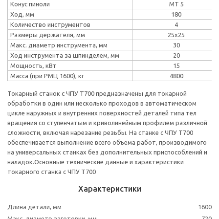
Конус пиноли
MT 5
Ход, мм
180
Количество инструментов
4
Размеры держателя, мм
25x25
Макс. диаметр инструмента, мм
30
Ход инструмента за шпинделем, мм
20
Мощность, кВт
15
Масса (при РМЦ 1600), кг
4800
Токарный станок с ЧПУ T700 предназначены для токарной
обработки в один или несколько проходов в автоматическом
цикле наружных и внутренних поверхностей деталей типа тел
вращения со ступенчатым и криволинейным профилем различной
сложности, включая нарезание резьбы. На станке с ЧПУ T700
обеспечивается выполнение всего объема работ, производимого
на универсальных станках без дополнительных приспособлений и
наладок.Основные технические данные и характеристики
токарного станка с ЧПУ Т700
Характеристики
Длина детали, мм
1600
Макс. диаметр заготовки, мм
720