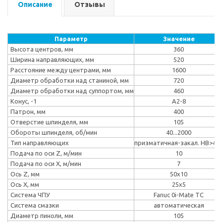
Описание
Отзывы
Параметр
Значение
Высота центров, мм
360
Ширина направляющих, мм
520
Расстояние между центрами, мм
1600
Диаметр обработки над станиной, мм
720
Диаметр обработки над суппортом, мм
460
Конус, -1
A2-8
Патрон, мм
400
Отверстие шпинделя, мм
105
Обороты шпинделя, об/мин
40...2000
Тип направляющих
призматичная-закал. HB>45
Подача по оси Z, м/мин
10
Подача по оси Х, м/мин
7
Ось Z, мм
50x10
Ось X, мм
25x5
Система ЧПУ
Fanuc 0i-Mate TC
Система смазки
автоматическая
Диаметр пиноли, мм
105