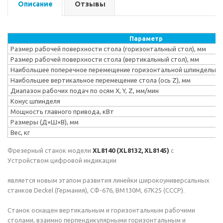
Описание
Отзывы
Параметр
Размер рабочей поверхности стола (горизонтальный стол), мм
Размер рабочей поверхности стола (вертикальный стол), мм
Наибольшее поперечное перемещение горизонтальной шпиндельной г
Наибольшее вертикальное перемещение стола (ось Z), мм
Диапазон рабочих подач по осям Х, Y, Z, мм/мин
Конус шпинделя
Мощность главного привода, кВт
Размеры (Д×Ш×В), мм
Вес, кг
Фрезерный станок модели
ХL8140 (XL8132, XL8145)
с
Устройством цифровой индикации
является новым этапом развития линейки широкоуниверсальных
станков Deckel (Германия), СФ-676, ВМ130М, 67К25 (СССР).
Станок оснащен вертикальным и горизонтальным рабочими
столами, взаимно перпендикулярными горизонтальным и