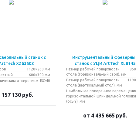
сверлильный станок с
Инструментальный фрезерны
ArtTech XZ6350Z
станок с УЦИ ArtTech XL8145
ров
1120×260 мм
Размер рабочей поверхности
850
стола (горизонтальный стол), мм
шествий
600×300 мм
Размер рабочей поверхности
1190
ническим отверстием
ISO40
стола (вертикальный стол), мм
Наибольшее поперечное перемещени
 157 130
руб.
горизонтальной шпиндельной головк
(ось Y), мм
от
4 435 665
руб.