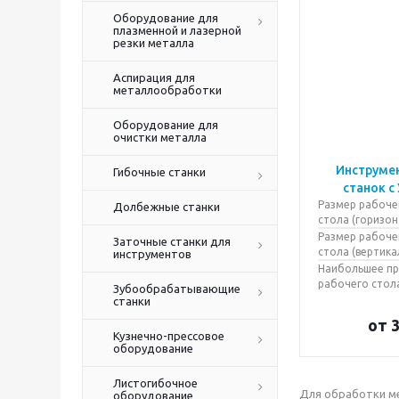
Оборудование для
плазменной и лазерной
резки металла
Аспирация для
металлообработки
Оборудование для
очистки металла
Инструме
Гибочные станки
станок с
Размер рабоче
Долбежные станки
стола (горизон
Размер рабоче
Заточные станки для
стола (вертика
инструментов
Наибольшее п
рабочего стола
Зубообрабатывающие
станки
от
3
Кузнечно-прессовое
оборудование
Листогибочное
Для обработки ме
оборудование