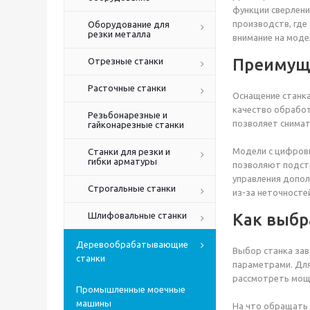
функции сверлени
производств, где
Оборудование для
резки металла
внимание на модел
Преимуще
Отрезные станки
Расточные станки
Оснащение станка
качество обработ
Резьбонарезные и
позволяет снимат
гайконарезные станки
Модели с цифровы
Станки для резки и
гибки арматуры
позволяют подстр
управления допол
Строгальные станки
из-за неточносте
Шлифовальные станки
Как выбр
Деревообрабатывающие
Выбор станка зав
станки
параметрами. Для
рассмотреть мощн
Промышленные моечные
машины
На что обращать 