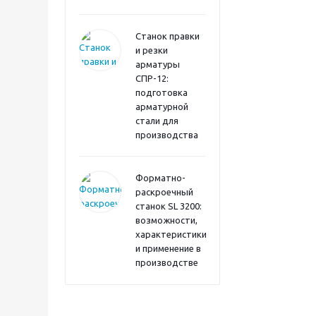
Станок правки
и резки
арматуры
СПР-12:
подготовка
арматурной
стали для
производства
Форматно-
раскроечный
станок SL 3200:
возможности,
характеристики
и применение в
производстве