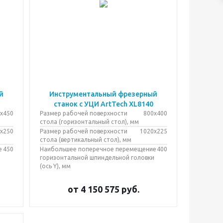
й
Инструментальный фрезерный
станок с УЦИ ArtTech XL8140
x450
Размер рабочей поверхности
800х400
стола (горизонтальный стол), мм
x250
Размер рабочей поверхности
1020х225
стола (вертикальный стол), мм
е
450
Наибольшее поперечное перемещение
400
и
горизонтальной шпиндельной головки
(ось Y), мм
от
4 150 575
руб.