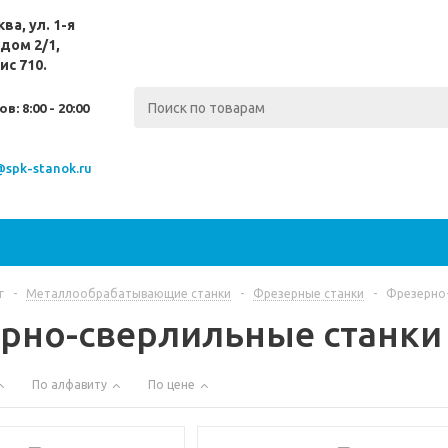
ква,
ул. 1-я
дом 2/1,
ис 710.
ов:
8:00 - 20:00
@spk-stanok.ru
г
-
Металлообрабатывающие станки
-
Фрезерные станки
-
Фрезерно-
рно-сверлильные станки
По алфавиту
По цене