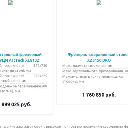
нтальный фрезерный
Фрезерно-сверлильный стано
 УЦИ ArtTech XL8132
XZ5150 DRO
й поверхности
320х750
Макс. диаметр сверления, мм
тальный стол), мм
Макс. вертикального фрезерования, м
й поверхности
890х225
Максимальная ширина мельницы со
льный стол), мм
стороны, мм
родольное перемещение
500
 (ось Х), мм
1 760 850
руб.
 899 025
руб.
таллических заготовок с высокой точностью незаменим сверлильно ф