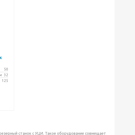
к
50
м
32
125
резерный станок с УЦИ. Такое оборудование совмещает