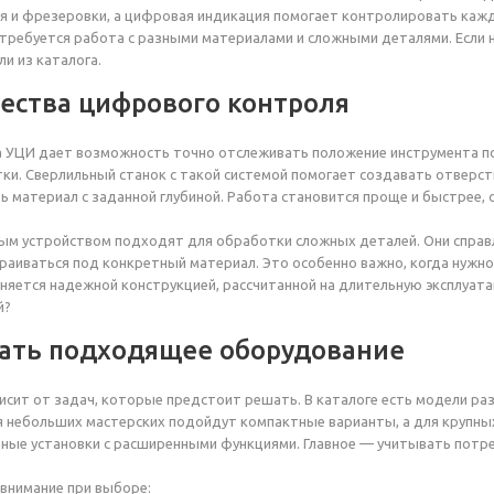
я и фрезеровки, а цифровая индикация помогает контролировать кажд
 требуется работа с разными материалами и сложными деталями. Если 
и из каталога.
ства цифрового контроля
 УЦИ дает возможность точно отслеживать положение инструмента по
ки. Сверлильный станок с такой системой помогает создавать отверс
ь материал с заданной глубиной. Работа становится проще и быстрее,
м устройством подходят для обработки сложных деталей. Они справл
аиваться под конкретный материал. Это особенно важно, когда нужно
няется надежной конструкцией, рассчитанной на длительную эксплуат
й?
ать подходящее оборудование
исит от задач, которые предстоит решать. В каталоге есть модели ра
 небольших мастерских подойдут компактные варианты, а для крупных
ые установки с расширенными функциями. Главное — учитывать потре
внимание при выборе: