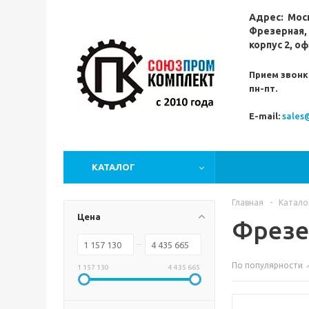
Адрес:
Мос
Фрезерная,
корпус 2, оф
Прием звонк
пн-пт.
E-mail:
sales
КАТАЛОГ
Главная
-
Катало
Цена
Фрезе
По популярности
1 157 130
4 435 665