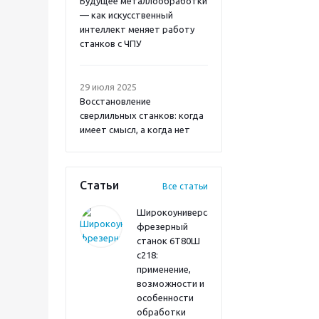
Будущее металлообработки
— как искусственный
интеллект меняет работу
станков с ЧПУ
29 июля 2025
Восстановление
сверлильных станков: когда
имеет смысл, а когда нет
Статьи
Все статьи
Широкоуниверсальный
фрезерный
станок 6Т80Ш
с218:
применение,
возможности и
особенности
обработки