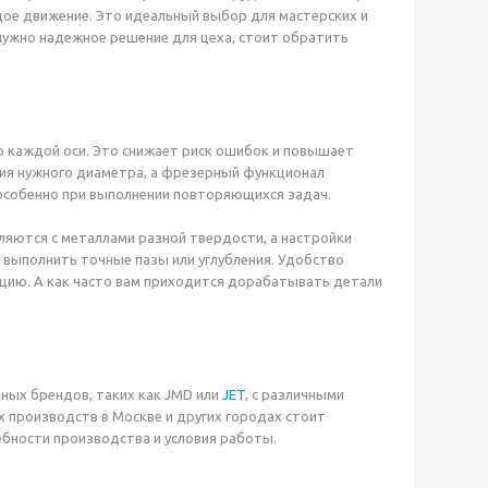
ое движение. Это идеальный выбор для мастерских и
нужно надежное решение для цеха, стоит обратить
 каждой оси. Это снижает риск ошибок и повышает
тия нужного диаметра, а фрезерный функционал
 особенно при выполнении повторяющихся задач.
яются с металлами разной твердости, а настройки
 выполнить точные пазы или углубления. Удобство
ацию. А как часто вам приходится дорабатывать детали
зных брендов, таких как JMD или
JET
, с различными
 производств в Москве и других городах стоит
бности производства и условия работы.