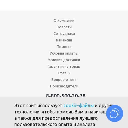
О компании
Новости
Сотрудники
Вакансии
Помощь
Условия оплаты
Условия доставки
Гарантия на товар
Статьи
Вопрос-ответ
Производители
8-800-500-20-78
+7 (495) 646-17-49
Этот сайт использует
cookie-файлы
и другие
Политика конфиденциальности
технологии, чтобы помочь Вам в навигации,
Пользовательское соглашение
а также для предоставления лучшего
Политика использования файлов cookie
пользовательского опыта и анализа