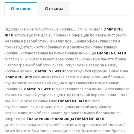
Описание
Отзывы
Гидравлические гильотинные ножницы с ЧПУ модели
DMMH NC
4110
используются для выполнения операций по резке листового
металла и разработаны в целях повышения эффективности и
производительности обычных гидравлических гильотинных
ножниц. Установленная на гильотинные ножницы
DMMH NC 4110
система ЧПУ NUOVA имеет возможность хранить в памяти более
100 программ обработки листа. Регулировка зазоров между
ножами ножниц
DMMH NC 4110
производится вручную. Гильотина
DMMH NC 4110
укомплектована столом с шариковыми блоками
поддержки. Возвратный ход на гидравлических гильотинных
ножницах
DMMH NC 4110
осуществляется при помощи пружинного
элемента. Задний упор оснащен ШВП с длиной перемещения – 1000
мм. Линия реза на гильотине
DMMH NC 4110
может
подсвечиваться, ножницы оснащены кнопкой аварийного
отключения, что обеспечивает дополнительную безопасность
оператора.
Гильотинные ножницы DMMH NC 4110
укомплектованы электрикой Siemens и гидравлической системой
Bosch Rexroth. За дополнительную плату Вы можете приобрести