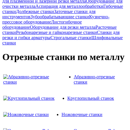
для плазменной и лазерной резки металла
Оборудование для
очистки металла
Аспирация для металлообработки
Гибочные
станки
Долбежные станки
Заточные станки для
инструментов
Зубообрабатывающие станки
Кузнечно-
прессовое оборудование
Листогибочное
оборудование
Оборудование для резки металла
Расточные
станки
Резьбонарезные и гайконарезные станки
Станки для
резки и гибки арматуры
Строгальные станки
Шлифовальные
станки
Отрезные станки по металлу
Абразивно-отрезные
станки
Круглопильный станок
Ножовочные станки