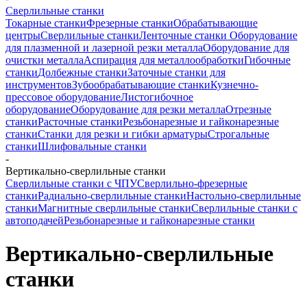
Сверлильные станки
Токарные станки
Фрезерные станки
Обрабатывающие
центры
Сверлильные станки
Ленточные станки
Оборудование
для плазменной и лазерной резки металла
Оборудование для
очистки металла
Аспирация для металлообработки
Гибочные
станки
Долбежные станки
Заточные станки для
инструментов
Зубообрабатывающие станки
Кузнечно-
прессовое оборудование
Листогибочное
оборудование
Оборудование для резки металла
Отрезные
станки
Расточные станки
Резьбонарезные и гайконарезные
станки
Станки для резки и гибки арматуры
Строгальные
станки
Шлифовальные станки
-
Вертикально-сверлильные станки
Сверлильные станки с ЧПУ
Сверлильно-фрезерные
станки
Радиально-сверлильные станки
Настольно-сверлильные
станки
Магнитные сверлильные станки
Сверлильные станки с
автоподачей
Резьбонарезные и гайконарезные станки
Вертикально-сверлильные
станки