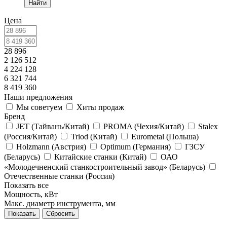
Найти
Цена
28 896
2 126 512
4 224 128
6 321 744
8 419 360
Наши предложения
Мы советуем
Хиты продаж
Бренд
JET (Тайвань/Китай)
PROMA (Чехия/Китай)
Stalex
(Россия/Китай)
Triod (Китай)
Eurometal (Польша)
Holzmann (Австрия)
Optimum (Германия)
ГЗСУ
(Беларусь)
Китайские станки (Китай)
ОАО
«Молодечненский станкостроительный завод» (Беларусь)
Отечественные станки (Россия)
Показать все
Мощность, кВт
Макс. диаметр инструмента, мм
Сбросить