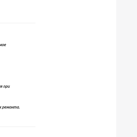
мое
я при
х ремонта.