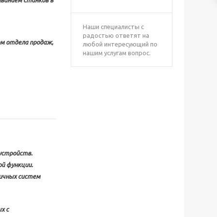
иванием станков в
Наши специалисты с
радостью ответят на
ом отдела продаж,
любой интересующий по
нашим услугам вопрос.
устройств.
й функции.
ичных систем
х с