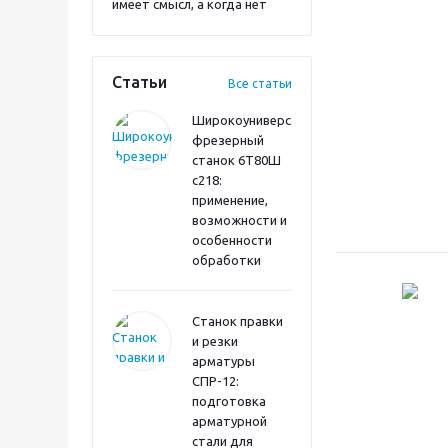
имеет смысл, а когда нет
Статьи
Все статьи
Широкоуниверсальный
фрезерный
станок 6Т80Ш
с218:
применение,
возможности и
особенности
обработки
Станок правки
и резки
арматуры
СПР-12:
подготовка
арматурной
стали для