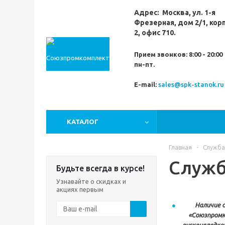
Адрес:
Москва,
ул. 1-я
Фрезерная,
дом 2/1, кор
2, офис 710.
Прием звонков:
8:00 - 20:00
пн-пт.
E-mail:
sales@spk-stanok.ru
КАТАЛОГ
Главная
-
Служба
Служб
Будьте всегда в курсе!
Узнавайте о скидках и
акциях первым
Наличие 
«Союзпромк