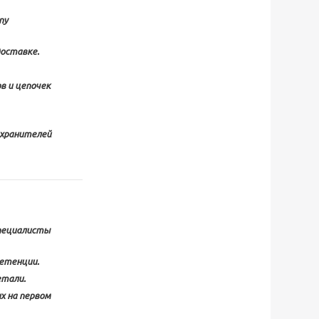
пу
доставке.
в и цепочек
охранителей
пециалисты
етенции.
етали.
х на первом