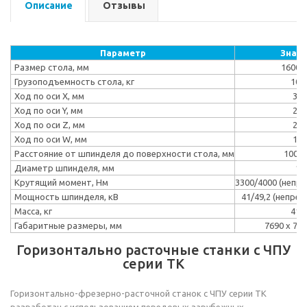
Описание
Отзывы
Параметр
Знач
Размер стола, мм
1600х
Грузоподъемность стола, кг
100
Ход по оси Х, мм
300
Ход по оси Y, мм
200
Ход по оси Z, мм
200
Ход по оси W, мм
100
Расстояние от шпинделя до поверхности стола, мм
100-2
Диаметр шпинделя, мм
16
Крутящий момент, Нм
3300/4000 (непре
Мощность шпинделя, кВ
41/49,2 (непрер
Масса, кг
410
Габаритные размеры, мм
7690 х 770
Горизонтально расточные станки с ЧПУ
серии TK
Горизонтально-фрезерно-расточной станок с ЧПУ серии TK