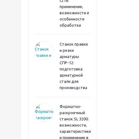
с218:
применение,
возможности и
особенности
обработки
Станок правки
и резки
арматуры
СПР-12:
подготовка
арматурной
стали для
производства
Форматно-
раскроечный
станок SL 3200:
возможности,
характеристики
и применение в