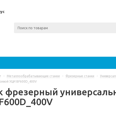
пус
г
-
Металлообрабатывающие станки
-
Фрезерные станки
-
Универсал
осевой УЦИ BF600D_400V
к фрезерный универсаль
F600D_400V