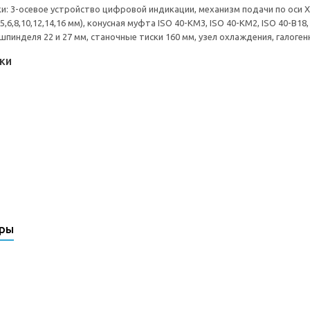
и: 3-осевое устройство цифровой индикации, механизм подачи по оси X
,5,6,8,10,12,14,16 мм), конусная муфта ISO 40-КМ3, ISO 40-КМ2, ISO 40-B
пинделя 22 и 27 мм, станочные тиски 160 мм, узел охлаждения, галоген
ки
ары