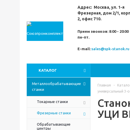
Адрес:
Москва,
ул. 1-я
Фрезерная,
дом 2/1, кор
2, офис 710.
Прием звонков:
8:00 - 20:00
пн-пт.
E-mail:
sales@spk-stanok.ru
КАТАЛОГ
Металлообрабатывающие
Главная
-
Катало
станки
универсальный 3-
Стано
Токарные станки
УЦИ B
Фрезерные станки
Обрабатывающие
центры