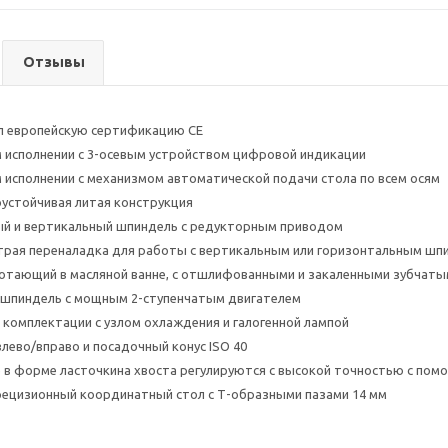
Отзывы
л европейскую сертификацию СЕ
 исполнении с 3-осевым устройством цифровой индикации
 исполнении с механизмом автоматической подачи стола по всем осям
устойчивая литая конструкция
ый и вертикальный шпиндель с редукторным приводом
трая переналадка для работы с вертикальным или горизонтальным шп
отающий в масляной ванне, с отшлифованными и закаленными зубчаты
 шпиндель с мощным 2-ступенчатым двигателем
 комплектации с узлом охлаждения и галогенной лампой
лево/вправо и посадочный конус ISO 40
в форме ласточкина хвоста регулируются с высокой точностью с пом
рецизионный координатный стол с Т-образными пазами 14 мм