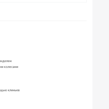
инделем
ми колесами
ощью клиньев