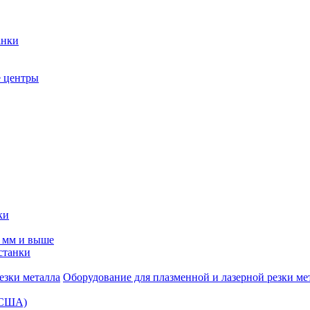
анки
 центры
ки
0 мм и выше
станки
Оборудование для плазменной и лазерной резки ме
 (США)