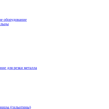
е оборудование
альцы
ние для резки металла
ницы (гильотины)