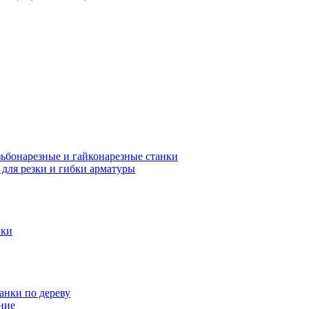
зьбонарезные и гайконарезные станки
 для резки и гибки арматуры
нки
анки по дереву
ние