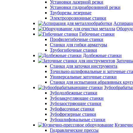
Установки лазерной резки
Установки гидроаброзивной резки
Труборезы лезерные
Электроэрозионные станки
Аспираци
Оборудо
Гибочные станки
Профилегибочные станки
Станки для гибки арматуры
Трубогибочные станки
Долбежные станки
Заточны
Станки для заточки инструмента
Точильно-шлифовальные и заточные ст
Универсальные заточные станки
Станки для испытания абразивных круг
Зубообрабаты
Зубодолбежные станки
Зубозакругляющие станки
Зубозаостряющие станки
Зубофасочные станки
Зубофрезерные станки
Зубошлифовальные станки
Кузнечно
Гидравлические прессы