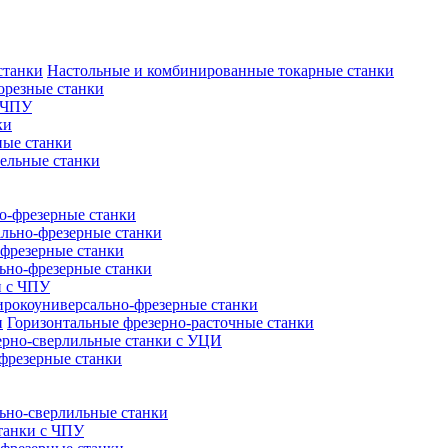
Настольные и комбинированные токарные станки
орезные станки
с ЧПУ
ки
ные станки
ельные станки
о-фрезерные станки
ально-фрезерные станки
фрезерные станки
ьно-фрезерные станки
и с ЧПУ
рокоуниверсально-фрезерные станки
Горизонтальные фрезерно-расточные станки
ерно-сверлильные станки с УЦИ
фрезерные станки
ьно-сверлильные станки
танки с ЧПУ