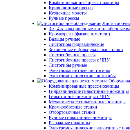
Комбинированные пресс-ножницы
Кривошипные прессы
Кузнечные молоты
Ручные прессы
Листогибочно
3-х, 4-х вальцовочные листогибочные в
Kромкорезы (фаскосниматели)
Вальцы ручные
Листогибы гидравлические
Зиговочные и фальцевальные станки
Листогибочные прессы
Листогибочные прессы с ЧПУ
Листогибы ручные
Электромагнитные листогибы
Электромеханические листогибы
Оборудова
Комбинированные пресс-ножницы
Гидравлические гильотинные ножницы
Гильотинные ножницы с ЧПУ
Механические гильотинные ножницы
Кромкообрезные станки
Отбортовочные станки
Ручные гильотинные ножницы
Рычажные ножницы
Электромеханические гильотинные нож