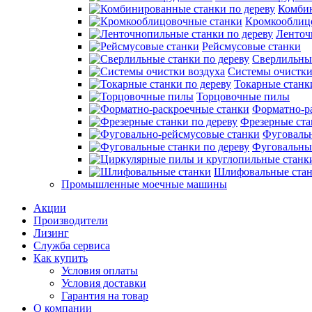
Комбин
Кромкооблиц
Ленточ
Рейсмусовые станки
Сверлильные
Системы очистки
Токарные станк
Торцовочные пилы
Форматно-р
Фрезерные ста
Фуговаль
Фуговальные
Шлифовальные ста
Промышленные моечные машины
Акции
Производители
Лизинг
Служба сервиса
Как купить
Условия оплаты
Условия доставки
Гарантия на товар
О компании