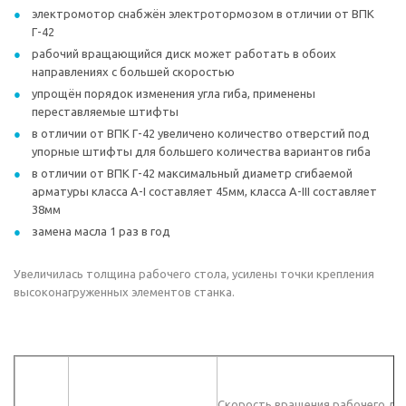
электромотор снабжён электротормозом в отличии от ВПК
Г-42
рабочий вращающийся диск может работать в обоих
направлениях с большей скоростью
упрощён порядок изменения угла гиба, применены
переставляемые штифты
в отличии от ВПК Г-42 увеличено количество отверстий под
упорные штифты для большего количества вариантов гиба
в отличии от ВПК Г-42 максимальный диаметр сгибаемой
арматуры класса А-I составляет 45мм, класса А-III составляет
38мм
замена масла 1 раз в год
Увеличилась толщина рабочего стола, усилены точки крепления
высоконагруженных элементов станка.
Скорость вращения рабочего дис