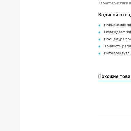
Характеристики и
Водяной охла
Применение ч
Охлаждает жид
Процедура при
Точность регу
Интеллектуаль
Похожие тов