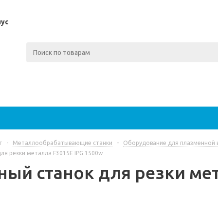
пус
г
-
Металлообрабатывающие станки
-
Оборудование для плазменной и
ля резки металла F3015E IPG 1500w
ный станок для резки мет