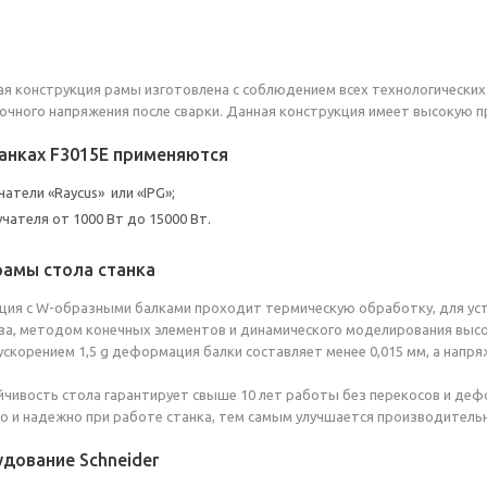
ая конструкция рамы изготовлена с соблюдением всех технологических
очного напряжения после сварки. Данная конструкция имеет высокую п
танках F3015E применяются
атели «Raycus» или «IPG»;
чателя от 1000 Вт до 15000 Вт.
рамы стола станка
ция с W-образными балками проходит термическую обработку, для уст
а, методом конечных элементов и динамического моделирования высо
 ускорением 1,5 g деформация балки составляет менее 0,015 мм, а нап
йчивость стола гарантирует свыше 10 лет работы без перекосов и деф
о и надежно при работе станка, тем самым улучшается производительн
дование Schneider