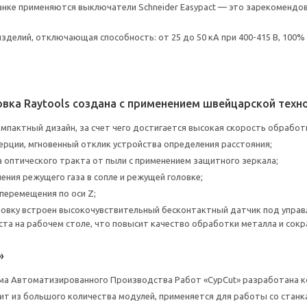
анке применяются выключатели Schneider Easypact — это зарекомендов
изделий, отключающая способность: от 25 до 50 кА при 400-415 В, 100%
овка Raytools создана с применением швейцарской техн
омпактный дизайн, за счет чего достигается высокая скорость обработ
ерции, мгновенный отклик устройства определения расстояния;
 оптического тракта от пыли с применением защитного зеркала;
ения режущего газа в сопле и режущей головке;
перемещения по оси Z;
овку встроен высокочувствительный бесконтактный датчик под управ
ста на рабочем столе, что повысит качество обработки металла и сок
»
а Автоматизированного Производства Работ «CypCut» разработана ко
ит из большого количества модулей, применяется для работы со станка