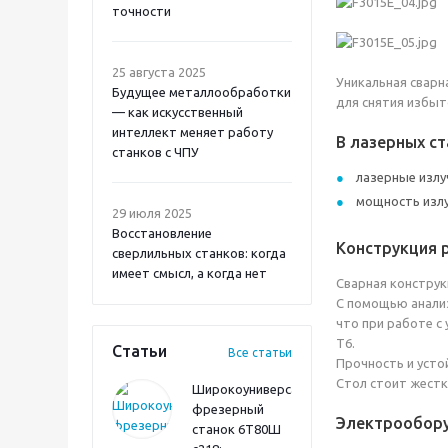
точности
25 августа 2025
Уникальная сварн
Будущее металлообработки
для снятия избыт
— как искусственный
интеллект меняет работу
В лазерных с
станков с ЧПУ
лазерные излуч
мощность излу
29 июля 2025
Восстановление
Конструкция 
сверлильных станков: когда
имеет смысл, а когда нет
Сварная конструк
С помощью анализ
что при работе с
Т6.
Статьи
Все статьи
Прочность и усто
Стол стоит жестк
Широкоуниверсальный
фрезерный
Электрообору
станок 6Т80Ш