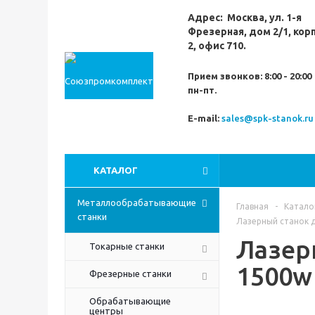
Адрес:
Москва,
ул. 1-я
Фрезерная,
дом 2/1, кор
2, офис 710.
Прием звонков:
8:00 - 20:00
пн-пт.
E-mail:
sales@spk-stanok.ru
КАТАЛОГ
Металлообрабатывающие
Главная
-
Катало
станки
Лазерный станок д
Лазер
Токарные станки
1500w
Фрезерные станки
Обрабатывающие
центры