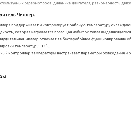
спользуемых сервомоторов: динамика двигателя, равномерность движ
дитель Чиллер.
иллера поддерживает и контролирует рабочую температуру охлаждаю
кость, которая нагревается поглощая избыток тепла выделяющегося 
нудительная. Чиллер отвечает за бесперебойное функционирование о
лировки температуры: ±1°С.
ный контроллер температуры настраивает параметры охлаждения и о
ары