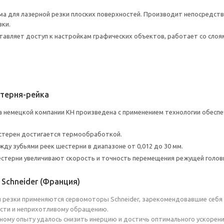
ема для лазерной резки плоских поверхностей. Производит непосредств
ки.
тавляет доступ к настройкам графических объектов, работает со слоя
терня-рейка
а немецкой компании КН произведена с применением технологии обесп
стерен достигается термообработкой.
жду зубьями реек шестерни в диапазоне от 0,012 до 30 мм.
стерни увеличивают скорость и точность перемещения режущей голов
Schneider (Франция)
й резки применяются сервомоторы Schneider, зарекомендовавшие себя 
сти и неприхотливому обращению.
ому опыту удалось снизить инерцию и достичь оптимального ускорени