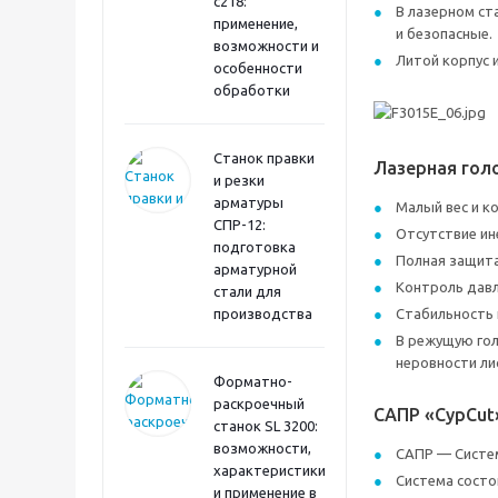
с218:
В лазерном ст
применение,
и безопасные.
возможности и
Литой корпус 
особенности
обработки
Станок правки
Лазерная гол
и резки
арматуры
Малый вес и к
СПР-12:
Отсутствие ин
подготовка
Полная защита
арматурной
Контроль давл
стали для
производства
Стабильность 
В режущую гол
неровности ли
Форматно-
раскроечный
САПР «CypCut
станок SL 3200:
возможности,
САПР — Систем
характеристики
Система состо
и применение в