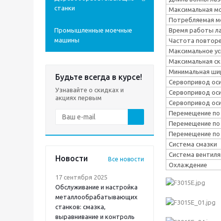
станки
Максимальная мо
Потребляемая мо
Промышленные моечные
Время работы ла
машины
Частота повторе
Максимальное ус
Максимальная ск
Минимальная шир
Будьте всегда в курсе!
Сервопривод оси
Узнавайте о скидках и
Сервопривод оси 
акциях первым
Сервопривод оси
Перемещение по 
Перемещение по 
Перемещение по 
Система смазки
Система вентиля
Новости
Все новости
Охлаждение
17 сентября 2025
Обслуживание и настройка
металлообрабатывающих
станков: смазка,
выравнивание и контроль