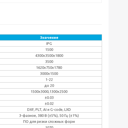
Значение
IPG
1500
4300x3500x1800
3500
1620x750x1780
3000x1500
1-22
до 20
1500x3000,1300x2500
±0.03
±0.02
DXF, PLT, AI и G-code, LXD
3-фазное, 380 В (±5%), 50 Гц (±1%)
ПО для резки сложных форм
1070