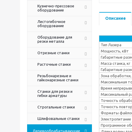
Кузнечно-прессовое
оборудование
Описание
Листогибочное
оборудование
Оборудование для
резки металла
Тип Лазера
Мощность, кВт
Отрезные станки
Габаритные разм
Масса станка, кг
Расточные станки
Габаритные разм
Резьбонарезные и
Зона обработки,
гайконарезные станки
Максимальная т
Время непрерыв
Станки для резки и
Максимальный р
гибки арматуры
Точность обрабо
Точность повтор
Строгальные станки
Форматы файло
Шлифовальные станки
Электропитание
Программное об
Деревообрабатывающие
Длина волны лаз