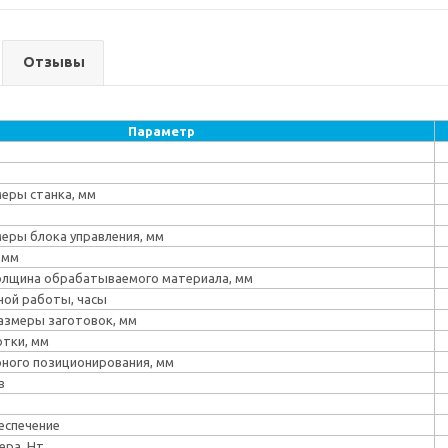
Отзывы
Параметр
еры станка, мм
еры блока управления, мм
 мм
олщина обрабатываемого материала, мм
ной работы, часы
азмеры заготовок, мм
тки, мм
ного позиционирования, мм
в
еспечение
ера, Нт