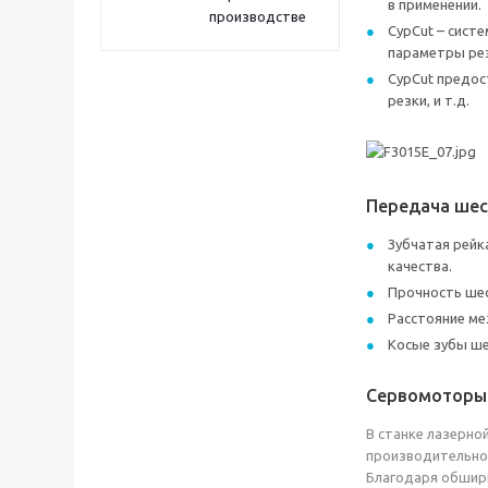
в применении.
производстве
CypCut – сист
параметры рез
CypCut предос
резки, и т.д.
Передача шес
Зубчатая рейк
качества.
Прочность ше
Расстояние ме
Косые зубы ше
Сервомоторы 
В станке лазерно
производительно
Благодаря обширн