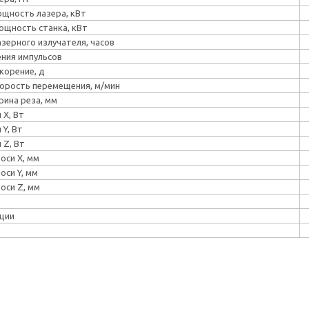
щность лазера, кВт
щность станка, кВт
зерного излучателя, часов
ния импульсов
корение, д
орость перемещения, м/мин
ина реза, мм
 X, Вт
Y, Вт
 Z, Вт
оси X, мм
оси Y, мм
оси Z, мм
ции