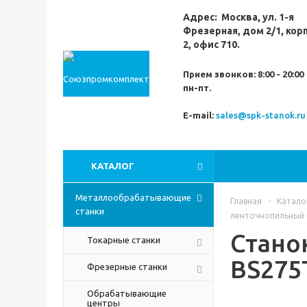
Адрес:
Москва,
ул. 1-я
Фрезерная,
дом 2/1, кор
2, офис 710.
Прием звонков:
8:00 - 20:00
пн-пт.
E-mail:
sales@spk-stanok.ru
КАТАЛОГ
Металлообрабатывающие
Главная
-
Катало
станки
ленточнопильный 
Стано
Токарные станки
BS275
Фрезерные станки
Обрабатывающие
центры