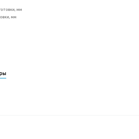
готовки, мм
товки, мм
ары