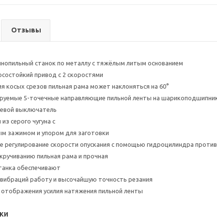
Отзывы
нопильный станок по металлу с тяжёлым литым основанием
состойкий привод с 2 скоростями
я косых срезов пильная рама может наклоняться на 60°
ируемые 5-точечные направляющие пильной ленты на шарикоподшипни
цевой выключатель
из серого чугуна с
м зажимом и упором для заготовки
е регулирование скорости опускания с помощью гидроцилиндра проти
скручиванию пильная рама и прочная
танка обеспечивают
вибраций работу и высочайшую точность резания
отображения усилия натяжения пильной ленты
ки