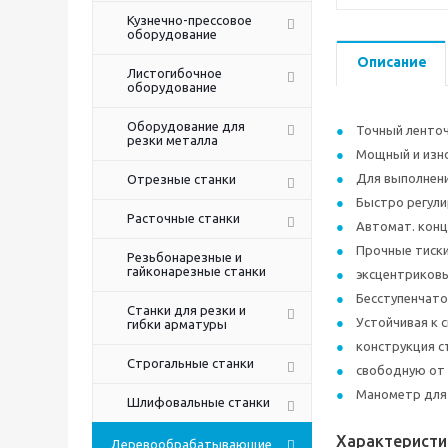
Кузнечно-прессовое
оборудование
Описание
Листогибочное
оборудование
Оборудование для
Точный ленточ
резки металла
Мощный и изно
Для выполнени
Отрезные станки
Быстро регул
Расточные станки
Автомат. кон
Прочные тиски 
Резьбонарезные и
гайконарезные станки
эксцентриковы
Бесступенчато
Станки для резки и
Устойчивая к 
гибки арматуры
конструкция с
Строгальные станки
свободную от 
Манометр для 
Шлифовальные станки
Характеристи
Деревообрабатывающие