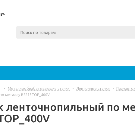
пус
г
-
Металлообрабатывающие станки
-
Ленточные станки
-
Полуавтом
по металлу BS275TOP_400V
к ленточнопильный по м
TOP_400V