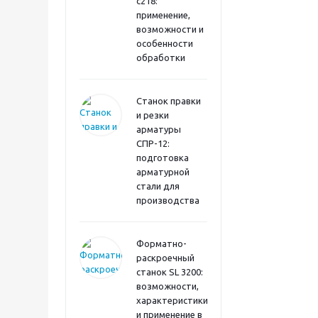
с218:
применение,
возможности и
особенности
обработки
Станок правки
и резки
арматуры
СПР-12:
подготовка
арматурной
стали для
производства
Форматно-
раскроечный
станок SL 3200:
возможности,
характеристики
и применение в