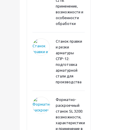
с218:
применение,
возможности и
особенности
обработки
Станок правки
и резки
арматуры
СПР-12:
подготовка
арматурной
стали для
производства
Форматно-
раскроечный
станок SL 3200:
возможности,
характеристики
и применение в