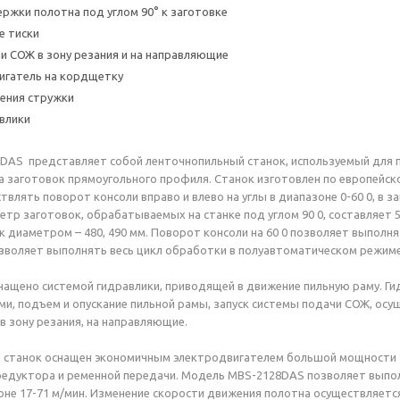
ржки полотна под углом 90° к заготовке
е тиски
и СОЖ в зону резания и на направляющие
игатель на кордщетку
ения стружки
влики
DAS представляет собой ленточнопильный станок, используемый для
а заготовок прямоугольного профиля. Станок изготовлен по европейско
твлять поворот консоли вправо и влево на углы в диапазоне 0-60 0, в 
тр заготовок, обрабатываемых на станке под углом 90 0, составляет 53
к диаметром – 480, 490 мм. Поворот консоли на 60 0 позволяет выполн
воляет выполнять весь цикл обработки в полуавтоматическом режиме
ащено системой гидравлики, приводящей в движение пильную раму. Ги
ми, подъем и опускание пильной рамы, запуск системы подачи СОЖ, осу
в зону резания, на направляющие.
 станок оснащен экономичным электродвигателем большой мощности -
едуктора и ременной передачи. Модель MBS-2128DAS позволяет выпол
оне 17-71 м/мин. Изменение скорости движения полотна осуществляетс