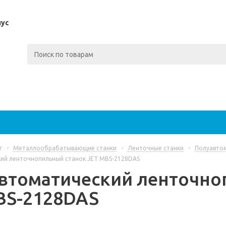
пус
г
-
Металлообрабатывающие станки
-
Ленточные станки
-
Полуавтом
ий ленточнопильный станок JET MBS-2128DAS
втоматический ленточно
BS-2128DAS