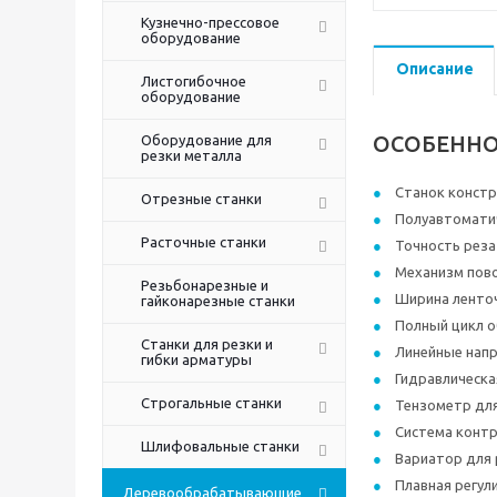
Кузнечно-прессовое
оборудование
Описание
Листогибочное
оборудование
ОСОБЕННО
Оборудование для
резки металла
Станок констр
Отрезные станки
Полуавтоматич
Расточные станки
Точность реза 
Механизм пово
Резьбонарезные и
Ширина ленточ
гайконарезные станки
Полный цикл 
Станки для резки и
Линейные нап
гибки арматуры
Гидравлическа
Строгальные станки
Тензометр для
Система контр
Шлифовальные станки
Вариатор для 
Плавная регул
Деревообрабатывающие