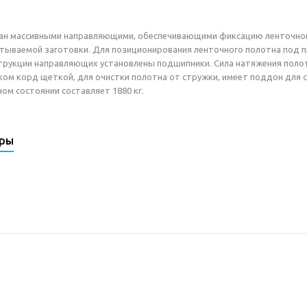
ан массивными направляющими, обеспечивающими фиксацию ленточного
тываемой заготовки. Для позиционирования ленточного полотна под 
струкции направляющих установлены подшипники. Сила натяжения поло
ом корд щеткой, для очистки полотна от стружки, имеет поддон для сб
ом состоянии составляет 1880 кг.
ары