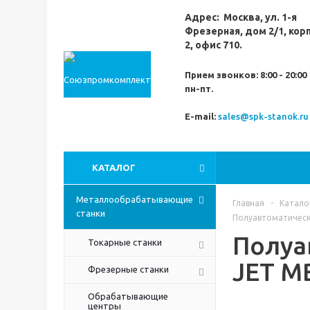
Адрес:
Москва,
ул. 1-я
Фрезерная,
дом 2/1, кор
2, офис 710.
Прием звонков:
8:00 - 20:00
пн-пт.
E-mail:
sales@spk-stanok.ru
КАТАЛОГ
Металлообрабатывающие
Главная
-
Катало
станки
Полуавтоматическ
Полуа
Токарные станки
JET M
Фрезерные станки
Обрабатывающие
центры