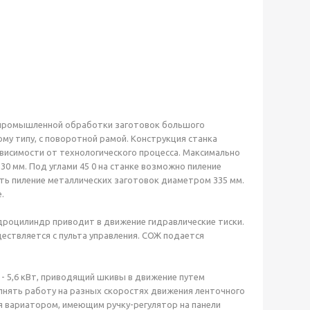
 промышленной обработки заготовок большого
му типу, с поворотной рамой. Конструкция станка
зависимости от технологического процесса. Максимально
0 мм. Под углами 45 0 на станке возможно пиление
ять пиление металлических заготовок диаметром 335 мм.
.
дроцилиндр приводит в движение гидравлические тиски.
ществляется с пульта управления. СОЖ подается
 5,6 кВт, приводящий шкивы в движение путем
нять работу на разных скоростях движения ленточного
я вариатором, имеющим ручку-регулятор на панели