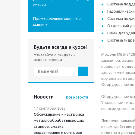
Система подде
станки
Гидравлически
Промышленные моечные
Система подач
машины
Отдельный дв
Шнек для удал
Система гидра
Будьте всегда в курсе!
Модель MBS-2128
Узнавайте о скидках и
акциях первым
диаметра, распил
позволяет осущес
допустимый диаме
круглых заготово
Оборудование поз
Новости
Оборудование осн
Все новости
Управление тиска
17 сентября 2025
непосредственно 
Обслуживание и настройка
металлообрабатывающих
Ленточнопильный
станков: смазка,
взаимодействия р
выравнивание и контроль
полотна в диапаз