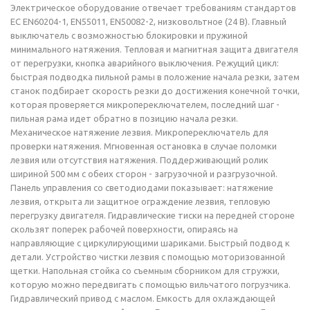
Электрическое оборудование отвечает требованиям стандартов
ЕС EN60204-1, EN55011, EN50082-2, низковольтное (24 В). Главный
выключатель с возможностью блокировки и пружиной
минимального натяжения. Тепловая и магнитная защита двигателя
от перегрузки, кнопка аварийного выключения. Режущий цикл:
быстрая подводка пильной рамы в положение начала резки, затем
станок подбирает скорость резки до достижения конечной точки,
которая проверяется микропереключателем, последний шаг -
пильная рама идет обратно в позицию начала резки.
Механическое натяжение лезвия. Микропереключатель для
проверки натяжения. Мгновенная остановка в случае поломки
лезвия или отсутствия натяжения. Поддерживающий ролик
шириной 500 мм с обеих сторон - загрузочной и разгрузочной.
Панель управления со светодиодами показывает: натяжение
лезвия, открыта ли защитное ограждение лезвия, тепловую
перегрузку двигателя. Гидравлические тиски на передней стороне
скользят поперек рабочей поверхности, опираясь на
направляющие с циркулирующими шариками. Быстрый подвод к
детали. Устройство чистки лезвия с помощью моторизованной
щетки. Напольная стойка со съемным сборником для стружки,
которую можно передвигать с помощью вильчатого погрузчика.
Гидравлический привод с маслом. Емкость для охлаждающей