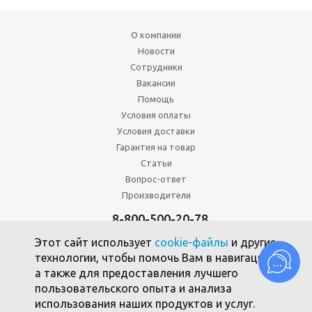
О компании
Новости
Сотрудники
Вакансии
Помощь
Условия оплаты
Условия доставки
Гарантия на товар
Статьи
Вопрос-ответ
Производители
8-800-500-20-78
+7 (495) 646-17-49
Этот сайт использует
cookie-файлы
и другие
Политика конфиденциальности
технологии, чтобы помочь Вам в навигации,
Пользовательское соглашение
а также для предоставления лучшего
Политика использования файлов cookie
пользовательского опыта и анализа
использования наших продуктов и услуг.