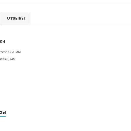
Отзывы
ки
готовки, мм
товки, мм
ары