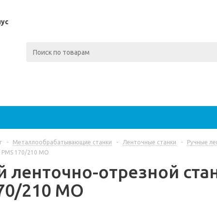
пус
г
-
Металлообрабатывающие станки
-
Ленточные станки
-
Ручные ле
у PMS 170/210 MO
й ленточно-отрезной ста
70/210 MO