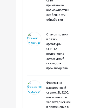
с218:
применение,
возможности и
особенности
обработки
Станок правки
и резки
арматуры
СПР-12:
подготовка
арматурной
стали для
производства
Форматно-
раскроечный
станок SL 3200:
возможности,
характеристики
и применение в