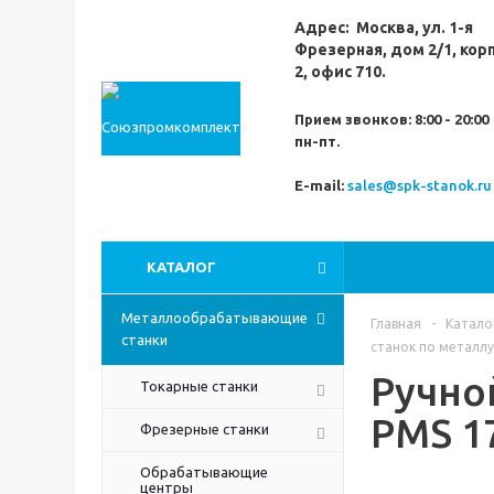
Адрес:
Москва,
ул. 1-я
Фрезерная,
дом 2/1, кор
2, офис 710.
Прием звонков:
8:00 - 20:00
пн-пт.
E-mail:
sales@spk-stanok.ru
КАТАЛОГ
Металлообрабатывающие
Главная
-
Катало
станки
станок по металл
Ручно
Токарные станки
PMS 1
Фрезерные станки
Обрабатывающие
центры