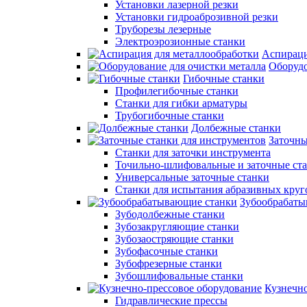
Установки лазерной резки
Установки гидроаброзивной резки
Труборезы лезерные
Электроэрозионные станки
Аспираци
Оборудо
Гибочные станки
Профилегибочные станки
Станки для гибки арматуры
Трубогибочные станки
Долбежные станки
Заточны
Станки для заточки инструмента
Точильно-шлифовальные и заточные ст
Универсальные заточные станки
Станки для испытания абразивных круг
Зубообрабаты
Зубодолбежные станки
Зубозакругляющие станки
Зубозаостряющие станки
Зубофасочные станки
Зубофрезерные станки
Зубошлифовальные станки
Кузнечно
Гидравлические прессы