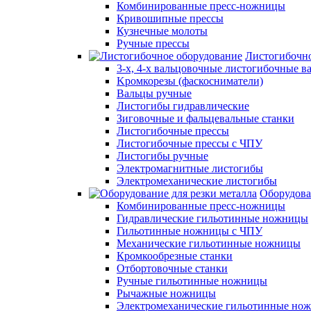
Комбинированные пресс-ножницы
Кривошипные прессы
Кузнечные молоты
Ручные прессы
Листогибочно
3-х, 4-х вальцовочные листогибочные в
Kромкорезы (фаскосниматели)
Вальцы ручные
Листогибы гидравлические
Зиговочные и фальцевальные станки
Листогибочные прессы
Листогибочные прессы с ЧПУ
Листогибы ручные
Электромагнитные листогибы
Электромеханические листогибы
Оборудова
Комбинированные пресс-ножницы
Гидравлические гильотинные ножницы
Гильотинные ножницы с ЧПУ
Механические гильотинные ножницы
Кромкообрезные станки
Отбортовочные станки
Ручные гильотинные ножницы
Рычажные ножницы
Электромеханические гильотинные нож