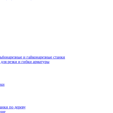
зьбонарезные и гайконарезные станки
 для резки и гибки арматуры
нки
анки по дереву
ние