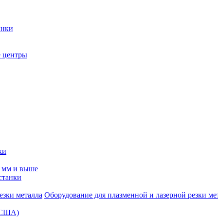
анки
 центры
ки
0 мм и выше
станки
Оборудование для плазменной и лазерной резки ме
 (США)