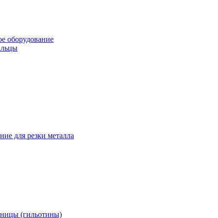
е оборудование
альцы
ние для резки металла
ницы (гильотины)