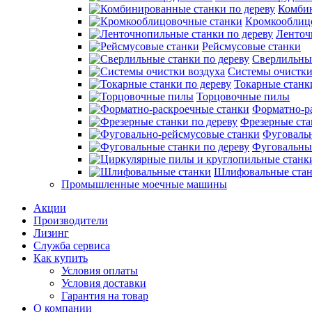
Комбин
Кромкооблиц
Ленточ
Рейсмусовые станки
Сверлильные
Системы очистки
Токарные станк
Торцовочные пилы
Форматно-р
Фрезерные ста
Фуговаль
Фуговальные
Шлифовальные ста
Промышленные моечные машины
Акции
Производители
Лизинг
Служба сервиса
Как купить
Условия оплаты
Условия доставки
Гарантия на товар
О компании