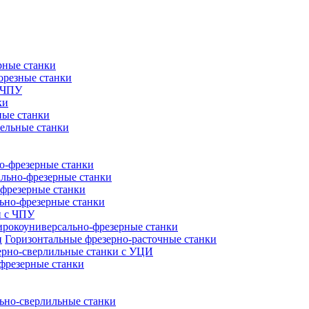
рные станки
орезные станки
с ЧПУ
ки
ные станки
ельные станки
о-фрезерные станки
ально-фрезерные станки
фрезерные станки
ьно-фрезерные станки
и с ЧПУ
рокоуниверсально-фрезерные станки
Горизонтальные фрезерно-расточные станки
ерно-сверлильные станки с УЦИ
фрезерные станки
ьно-сверлильные станки