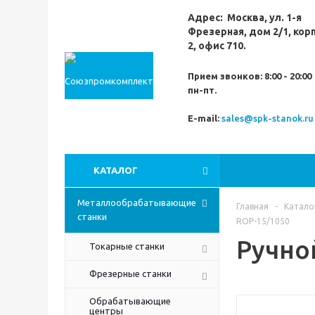
Адрес:
Москва,
ул. 1-я
Фрезерная,
дом 2/1, кор
2, офис 710.
Прием звонков:
8:00 - 20:00
пн-пт.
E-mail:
sales@spk-stanok.ru
КАТАЛОГ
Металлообрабатывающие
Главная
-
Катало
станки
ROP-15/1050
Ручно
Токарные станки
Фрезерные станки
Обрабатывающие
центры