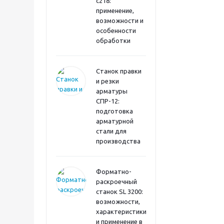
с218:
применение,
возможности и
особенности
обработки
Станок правки
и резки
арматуры
СПР-12:
подготовка
арматурной
стали для
производства
Форматно-
раскроечный
станок SL 3200:
возможности,
характеристики
и применение в