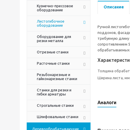
Кузнечно-прессовое
Описание
оборудование
Листогибочное
оборудование
Ручной листогибо
поддонов, фасадн
Оборудование для
требуемую длину 
резки металла
сопротивлением 5
обрабатываемых с
Отрезные станки
Характеристи
Расточные станки
Толщина обрабат
Резьбонарезные и
Ширина листа, мм
гайконарезные станки
Станки для резки и
гибки арматуры
Аналоги
Строгальные станки
Шлифовальные станки
Деревообрабатывающие