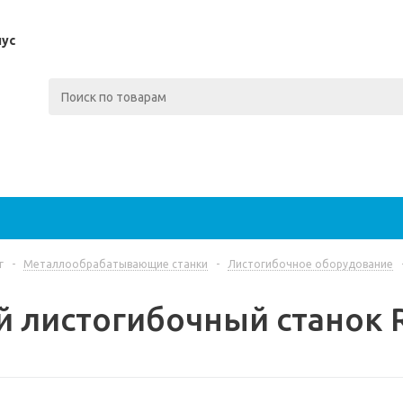
пус
г
-
Металлообрабатывающие станки
-
Листогибочное оборудование
й листогибочный станок 