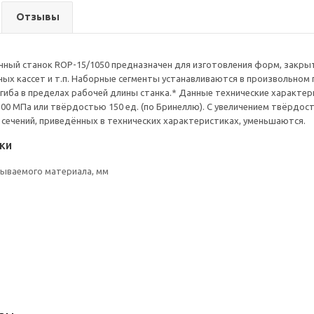
Отзывы
чный станок ROP-15/1050 предназначен для изготовления форм, закрыт
ых кассет и т.п. Наборные сегменты устанавливаются в произвольном
гиба в пределах рабочей длины станка.* Данные технические характе
00 МПа или твёрдостью 150 ед. (по Бринеллю). С увеличением твёрдо
ечений, приведённых в технических характеристиках, уменьшаются.
ки
ываемого материала, мм