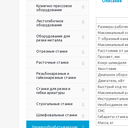
Описание
Кузнечно-прессовое
оборудование
Листогибочное
оборудование
Размеры рабочег
Максимальный ход
Оборудование для
Т-образный кана
резки металла
Максимальный в
Расстояние от ш
Отрезные станки
Просвет, мм
Расточные станки
Конус шпинделя
Хвостовик
Резьбонарезные и
Диапазон оборо
гайконарезные станки
Двигатель, кВт
Быстрый ход по ос
Станки для резки и
гибки арматуры
Максимальный ра
Инструментальн
Строгальные станки
Необходимое пи
CNC
Шлифовальные станки
Габариты станка
Масса, кг
Деревообрабатывающие