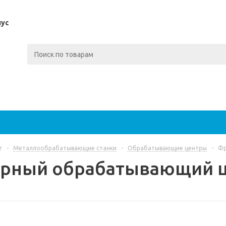
пус
г
-
Металлообрабатывающие станки
-
Обрабатывающие центры
-
Фр
рный обрабатывающий ц