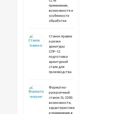
с218:
применение,
возможности и
особенности
обработки
Станок правки
и резки
арматуры
СПР-12:
подготовка
арматурной
стали для
производства
Форматно-
раскроечный
станок SL 3200:
возможности,
характеристики
и применение в