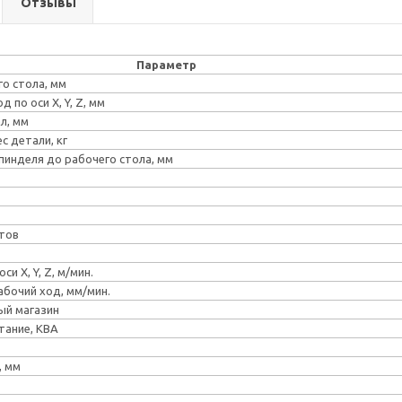
Отзывы
Параметр
о стола, мм
 по оси X, Y, Z, мм
л, мм
ес детали, кг
пинделя до рабочего стола, мм
тов
и X, Y, Z, м/мин.
бочий ход, мм/мин.
ый магазин
тание, КВА
, мм