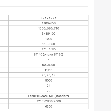
Значение
1300x650
1300x650x710
5х18/100
1000
150...860
375...1085
BT 40 (опция BT 50)
-
60...8000
11/15
20, 20, 15
8000
24
20
Fanuc 0i Mate-MC (standart)
3250x2800x2600
6200