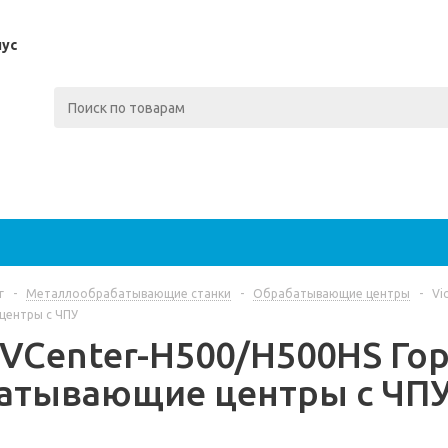
пус
г
-
Металлообрабатывающие станки
-
Обрабатывающие центры
-
Vi
центры с ЧПУ
r VCenter-H500/H500HS Г
атывающие центры с ЧП