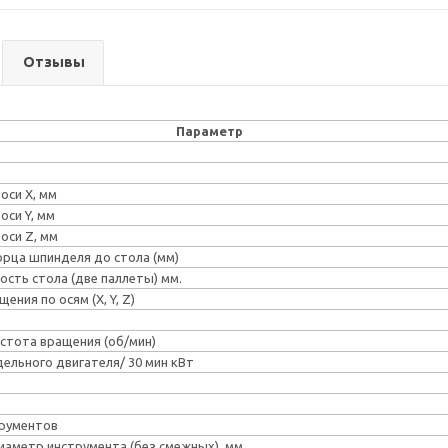
Отзывы
Параметр
оси Х, мм
оси Y, мм
оси Z, мм
орца шпинделя до стола (мм)
ость стола (две паллеты) мм.
ния по осям (Х, Y, Z)
стота вращения (об/мин)
льного двигателя/ 30 мин кВт
трументов
иаметр инструмента (без смежных), мм