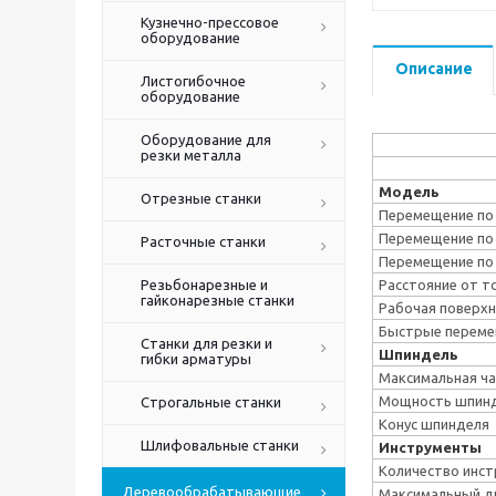
Кузнечно-прессовое
оборудование
Описание
Листогибочное
оборудование
Оборудование для
резки металла
Модель
Отрезные станки
Перемещение по 
Перемещение по 
Расточные станки
Перемещение по 
Резьбонарезные и
Расстояние от т
гайконарезные станки
Рабочая поверхн
Быстрые перемеще
Станки для резки и
Шпиндель
гибки арматуры
Максимальная ча
Мощность шпинде
Строгальные станки
Конус шпинделя
Шлифовальные станки
Инструменты
Количество инс
Деревообрабатывающие
Максимальный д