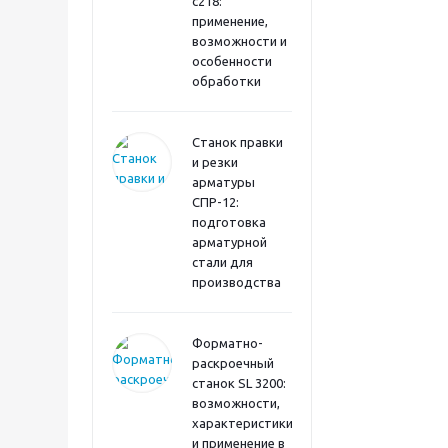
с218:
применение,
возможности и
особенности
обработки
Станок правки
и резки
арматуры
СПР-12:
подготовка
арматурной
стали для
производства
Форматно-
раскроечный
станок SL 3200:
возможности,
характеристики
и применение в