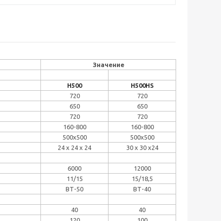
Значение
H
500
H
500
HS
720
720
650
650
720
720
160-800
160-800
500х500
500х500
24 x 24 x 24
30 x 30 x24
6000
12000
11/15
15/18,5
ВТ-50
ВТ-40
40
40
120
100