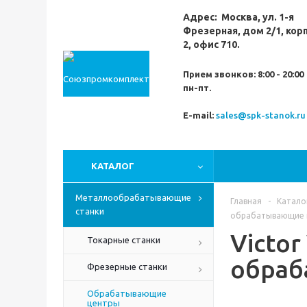
Адрес:
Москва,
ул. 1-я
Фрезерная,
дом 2/1, кор
2, офис 710.
Прием звонков:
8:00 - 20:00
пн-пт.
E-mail:
sales@spk-stanok.ru
КАТАЛОГ
Металлообрабатывающие
Главная
-
Катало
станки
обрабатывающие 
Victo
Токарные станки
обраб
Фрезерные станки
Обрабатывающие
центры