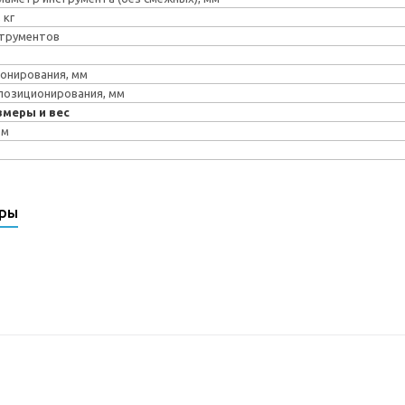
 кг
струментов
онирования, мм
позиционирования, мм
змеры и вес
 м
ары