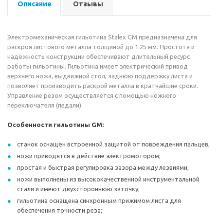
Описание
Отзывы
Электромеханическая гильотина Stalex GM предназначена для
раскроя листового металла толщиной до 1.25 мм. Простота и
надёжность конструкции обеспечивают длительный ресурс
работы гильотины. Гильотина имеет электрический привод
верхнего ножа, выдвижной стол, заднюю поддержку листа и
позволяет производить раскрой металла в кратчайшие сроки.
Управление резом осуществляется с помощью ножного
переключателя (педали).
Особенности гильотины GM:
станок оснащён встроенной защитой от повреждения пальцев;
ножи приводятся в действие электромотором;
простая и быстрая регулировка зазора между лезвиями;
ножи выполнены из высококачественной инструментальной
стали и имеют двухстороннюю заточку;
гильотина оснащена синхронным прижимом листа для
обеспечения точности реза;