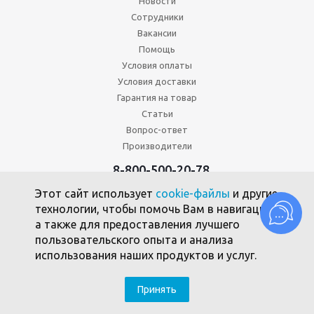
Новости
Сотрудники
Вакансии
Помощь
Условия оплаты
Условия доставки
Гарантия на товар
Статьи
Вопрос-ответ
Производители
8-800-500-20-78
+7 (495) 646-17-49
Этот сайт использует
cookie-файлы
и другие
Политика конфиденциальности
технологии, чтобы помочь Вам в навигации,
Пользовательское соглашение
а также для предоставления лучшего
Политика использования файлов cookie
пользовательского опыта и анализа
использования наших продуктов и услуг.
2010 -2026 © Союзпромкомплект
Принять
SEO-продвижение - компания Clickmedia