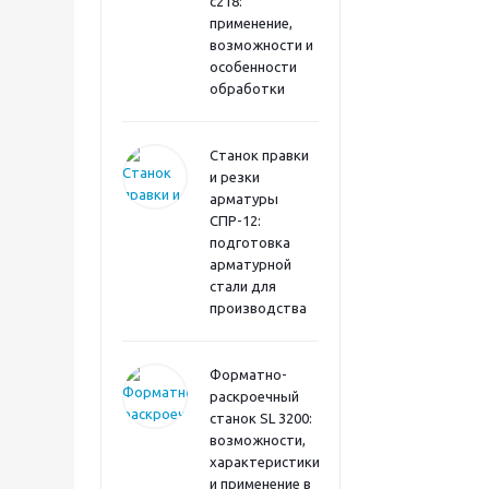
с218:
применение,
возможности и
особенности
обработки
Станок правки
и резки
арматуры
СПР-12:
подготовка
арматурной
стали для
производства
Форматно-
раскроечный
станок SL 3200:
возможности,
характеристики
и применение в