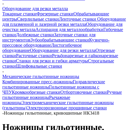
-
Оборудование для резки металла
Токарные станки
Фрезерные станки
Обрабатывающие
центры
Сверлильные станки
Ленточные станки
Оборудование
для плазменной и лазерной резки металла
Оборудование для
очистки металла
Аспирация для металлообработки
Гибочные
станки
Долбежные станки
Заточные станки для
инструментов
Зубообрабатывающие станки
Кузнечно-
прессовое оборудование
Листогибочное
оборудование
Оборудование для резки металла
Отрезные
станки
Расточные станки
Резьбонарезные и гайконарезные
станки
Станки для резки и гибки арматуры
Строгальные
станки
Шлифовальные станки
-
Механические гильотинные ножницы
Комбинированные пресс-ножницы
Гидравлические
гильотинные ножницы
Гильотинные ножницы с
ЧПУ
Кромкообрезные станки
Отбортовочные станки
Ручные
гильотинные ножницы
Рычажные
ножницы
Электромеханические гильотинные ножницы
(гильотины)
Электроэрозионные прошивные станки
-
Ножницы гильотинные, кривошипные НК3418
Ножницы гильотинные,