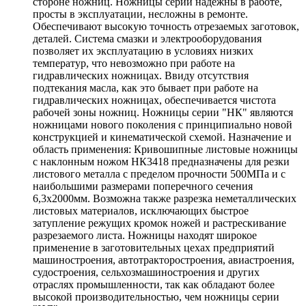
стороне ножниц. Ножницы серии надежны в работе,
просты в эксплуатации, несложны в ремонте.
Обеспечивают высокую точность отрезаемых заготовок,
деталей. Система смазки и электрооборудования
позволяет их эксплуатацию в условиях низких
температур, что невозможно при работе на
гидравлических ножницах. Ввиду отсутствия
подтекания масла, как это бывает при работе на
гидравлических ножницах, обеспечивается чистота
рабочей зоны ножниц. Ножницы серии "НК" являются
ножницами нового поколения с принципиально новой
конструкцией и кинематической схемой. Назначение и
область применения: Кривошипные листовые ножницы
с наклонным ножом НК3418 предназначены для резки
листового металла с пределом прочности 500МПа и с
наибольшими размерами поперечного сечения
6,3х2000мм. Возможна также разрезка неметаллических
листовых материалов, исключающих быстрое
затупление режущих кромок ножей и растрескивание
разрезаемого листа. Ножницы находят широкое
применение в заготовительных цехах предприятий
машиностроения, автотракторостроения, авиастроения,
судостроения, сельхозмашиностроения и других
отраслях промышленности, так как обладают более
высокой производительностью, чем ножницы серии