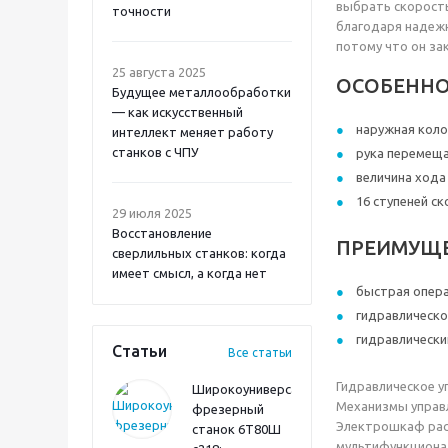
выбрать скорость
точности
благодаря надежн
потому что он з
25 августа 2025
ОСОБЕННО
Будущее металлообработки
— как искусственный
наружная коло
интеллект меняет работу
станков с ЧПУ
рука перемеща
величина хода
16 ступеней с
29 июля 2025
Восстановление
ПРЕИМУЩЕС
сверлильных станков: когда
имеет смысл, а когда нет
быстрая опера
гидравлическо
гидравлически
Статьи
Все статьи
Гидравлическое у
Широкоуниверсальный
Механизмы управл
фрезерный
Электрошкаф расп
станок 6Т80Ш
мультифункционал