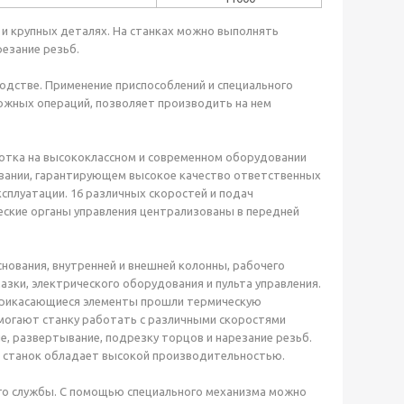
 и крупных деталях. На станках можно выполнять
резание резьб.
одстве. Применение приспособлений и специального
ожных операций, позволяет производить на нем
ботка на высококлассном и современном оборудовании
овании, гарантирующем высокое качество ответственных
ксплуатации. 16 различных скоростей и подач
ские органы управления централизованы в передней
нования, внутренней и внешней колонны, рабочего
азки, электрического оборудования и пульта управления.
Соприкасающиеся элементы прошли термическую
омогают станку работать с различными скоростями
е, развертывание, подрезку торцов и нарезание резьб.
, станок обладает высокой производительностью.
его службы. С помощью специального механизма можно