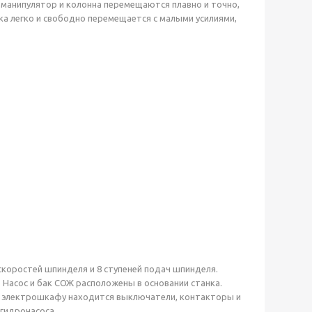
 манипулятор и колонна перемещаются плавно и точно,
ка легко и свободно перемещается с малыми усилиями,
скоростей шпинделя и 8 ступеней подач шпинделя.
Насос и бак СОЖ расположены в основании станка.
 В электрошкафу находится выключатели, контакторы и
гидронасоса.