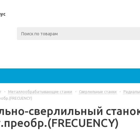
пус
г
-
Металлообрабатывающие станки
-
Сверлильные станки
-
Радиаль
еобр.(FRECUENCY)
льно-сверлильный станок
т.преобр.(FRECUENCY)