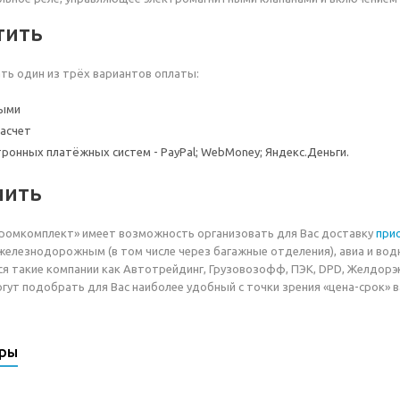
тить
ь один из трёх вариантов оплаты:
ными
асчет
тронных платёжных систем - PayPal; WebMoney; Яндекс.Деньги.
чить
ромкомплект» имеет возможность организовать для Вас доставку
при
елезнодорожным (в том числе через багажные отделения), авиа и во
я такие компании как Автотрейдинг, Грузовозофф, ПЭК, DPD, Желдорэкс
гут подобрать для Вас наиболее удобный с точки зрения «цена-срок» в
ары