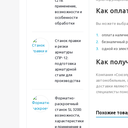
с218:
применение,
Как опла
возможности и
особенности
обработки
Вы можете выбрат
оплата налич
Станок правки
безналичный р
и резки
одной из элек
арматуры
СПР-12:
Как полу
подготовка
арматурной
Компания «Союзп
стали для
автомобильным, ж
производства
доставки являютс
специалисты помо
Форматно-
раскроечный
станок SL 3200:
Похожие тов
возможности,
характеристики
и применение в