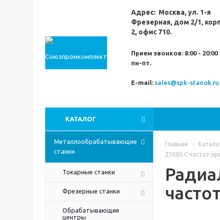
Адрес:
Москва,
ул. 1-я
Фрезерная,
дом 2/1, кор
2, офис 710.
Прием звонков:
8:00 - 20:00
пн-пт.
E-mail:
sales@spk-stanok.ru
КАТАЛОГ
Металлообрабатывающие
Главная
-
Катало
станки
Z3080 С частот.пр
Радиа
Токарные станки
часто
Фрезерные станки
Обрабатывающие
центры