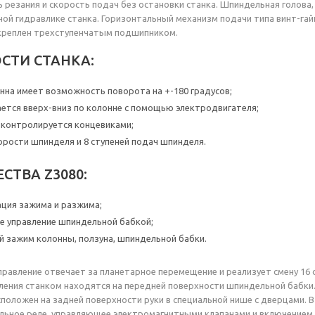
 резания и скорость подач без остановки станка. Шпиндельная голова,
ой гидравлике станка. Горизонтальный механизм подачи типа винт-гай
акреплен трехступенчатым подшипником.
СТИ СТАНКА:
нна имеет возможность поворота на +-180 градусов;
ется вверх-вниз по колонне с помощью электродвигателя;
 контролируется концевиками;
корости шпинделя и 8 ступеней подач шпинделя.
ТВА Z3080:
ция зажима и разжима;
е управление шпиндельной бабкой;
й зажим колонны, ползуна, шпиндельной бабки.
правление отвечает за планетарное перемещение и реализует смену 16 
ения станком находятся на передней поверхности шпиндельной бабки. 
оложен на задней поверхности руки в специальной нише с дверцами.
ьное реле, управляющее электромагнитными клапанами и включением 