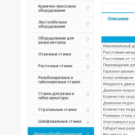
Кузнечно-прессовое
оборудование
Описание
Листогибочное
оборудование
Оборудование для
резки металла
Максимальный ди
Расстояние межд
Отрезные станки
Расстояние от т
Перемещение шп
Расточные станки
Горизонтальное 
Резьбонарезные и
Конус шпинделя
гайконарезные станки
Мощность двига
Диапазон скорос
Станки для резки и
Количество ско
гибки арматуры
Диапазон подач 
Количество под
Строгальные станки
Размеры стола, 
Шлифовальные станки
Угол поворота ру
Габаритные раз
Деревообрабатывающие
Вес нетто, кг