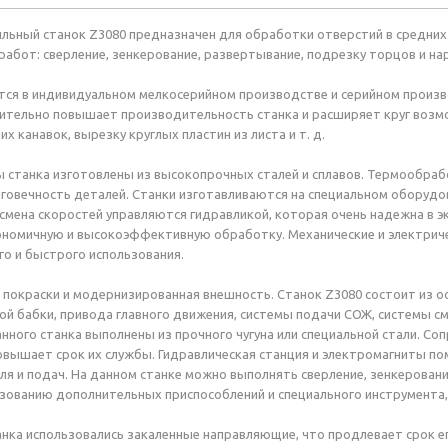
льный станок Z3080 предназначен для обработки отверстий в средних
абот: сверление, зенкерование, развертывание, подрезку торцов и на
ся в индивидуальном мелкосерийном производстве и серийном произв
ительно повышает производительность станка и расширяет круг возм
х канавок, вырезку круглых пластин из листа и т. д.
ы станка изготовлены из высокопрочных сталей и сплавов. Термообра
говечность деталей. Станки изготавливаются на специальном оборуд
 смена скоростей управляются гидравликой, которая очень надежна в э
номичную и высокоэффективную обработку. Механические и электриче
го и быстрого использования.
 покраски и модернизированная внешность. Станок Z3080 состоит из ос
ой бабки, привода главного движения, системы подачи СОЖ, системы см
нного станка выполнены из прочного чугуна или специальной стали. 
овышает срок их службы. Гидравлическая станция и электромагниты п
я и подач. На данном станке можно выполнять сверление, зенкеровани
зованию дополнительных приспособлений и специального инструмента
анка использовались закаленные направляющие, что продлевает срок 