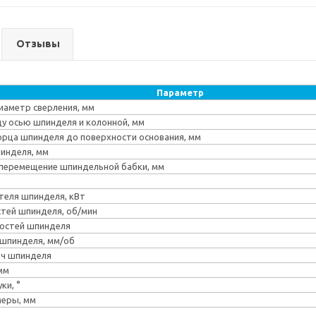
Отзывы
Параметр
аметр сверления, мм
у осью шпинделя и колонной, мм
орца шпинделя до поверхности основания, мм
инделя, мм
перемещение шпиндельной бабки, мм
теля шпинделя, кВт
тей шпинделя, об/мин
ростей шпинделя
шпинделя, мм/об
ач шпинделя
мм
ки, °
меры, мм