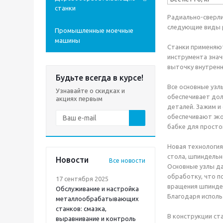
станки
Радиально-сверли
следующие виды р
Промышленные моечные
машины
Станки применяют
инструмента знач
выточку внутренни
Будьте всегда в курсе!
Все основные узл
Узнавайте о скидках и
обеспечивает дол
акциях первым
деталей. Зажим и
обеспечивают эко
бабке для просто
Новая технология
стола, шпиндельн
Новости
Все новости
Основные узлы да
обработку, что п
17 сентября 2025
вращения шпиндел
Обслуживание и настройка
Благодаря исполь
металлообрабатывающих
станков: смазка,
В конструкции ст
выравнивание и контроль