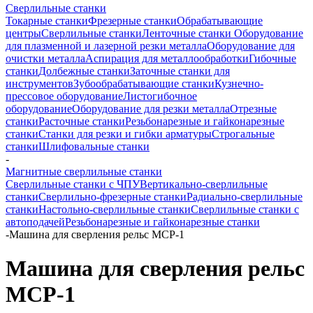
Сверлильные станки
Токарные станки
Фрезерные станки
Обрабатывающие
центры
Сверлильные станки
Ленточные станки
Оборудование
для плазменной и лазерной резки металла
Оборудование для
очистки металла
Аспирация для металлообработки
Гибочные
станки
Долбежные станки
Заточные станки для
инструментов
Зубообрабатывающие станки
Кузнечно-
прессовое оборудование
Листогибочное
оборудование
Оборудование для резки металла
Отрезные
станки
Расточные станки
Резьбонарезные и гайконарезные
станки
Станки для резки и гибки арматуры
Строгальные
станки
Шлифовальные станки
-
Магнитные сверлильные станки
Сверлильные станки с ЧПУ
Вертикально-сверлильные
станки
Сверлильно-фрезерные станки
Радиально-сверлильные
станки
Настольно-сверлильные станки
Сверлильные станки с
автоподачей
Резьбонарезные и гайконарезные станки
-
Машина для сверления рельс МСР-1
Машина для сверления рельс
МСР-1