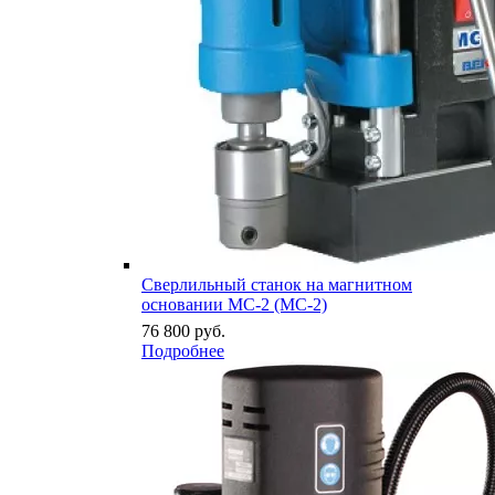
Сверлильный станок на магнитном
основании МС-2 (MC-2)
76 800
руб.
Подробнее