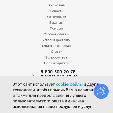
О компании
Новости
Сотрудники
Вакансии
Помощь
Условия оплаты
Условия доставки
Гарантия на товар
Статьи
Вопрос-ответ
Производители
8-800-500-20-78
+7 (495) 646-17-49
Политика конфиденциальности
Этот сайт использует
cookie-файлы
и другие
Пользовательское соглашение
технологии, чтобы помочь Вам в навигации,
Политика использования файлов cookie
а также для предоставления лучшего
пользовательского опыта и анализа
использования наших продуктов и услуг.
2010 -2026 © Союзпромкомплект