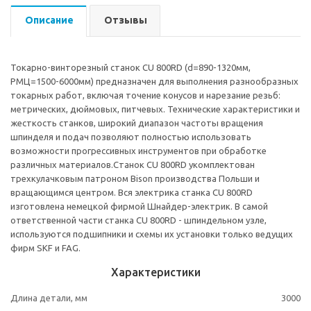
Описание
Отзывы
Токарно-винторезный станок CU 800RD (d=890-1320мм,
РМЦ=1500-6000мм) предназначен для выполнения разнообразных
токарных работ, включая точение конусов и нарезание резьб:
метрических, дюймовых, питчевых. Технические характеристики и
жесткость станков, широкий диапазон частоты вращения
шпинделя и подач позволяют полностью использовать
возможности прогрессивных инструментов при обработке
различных материалов.Станок CU 800RD укомплектован
трехкулачковым патроном Bison производства Польши и
вращающимся центром. Вся электрика станка CU 800RD
изготовлена немецкой фирмой Шнайдер-электрик. В самой
ответственной части станка CU 800RD - шпиндельном узле,
используются подшипники и схемы их установки только ведущих
фирм SKF и FAG.
Характеристики
Длина детали, мм
3000