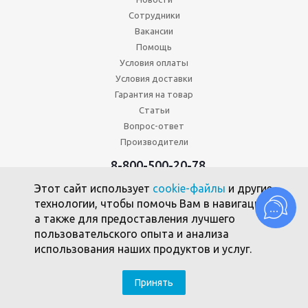
Сотрудники
Вакансии
Помощь
Условия оплаты
Условия доставки
Гарантия на товар
Статьи
Вопрос-ответ
Производители
8-800-500-20-78
+7 (495) 646-17-49
Этот сайт использует
cookie-файлы
и другие
Политика конфиденциальности
технологии, чтобы помочь Вам в навигации,
Пользовательское соглашение
а также для предоставления лучшего
Политика использования файлов cookie
пользовательского опыта и анализа
использования наших продуктов и услуг.
2010 -2026 © Союзпромкомплект
Принять
SEO-продвижение - компания Clickmedia