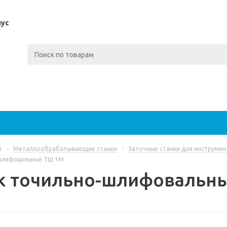
пус
г
-
Металлообрабатывающие станки
-
Заточные станки для инструмен
шлифовальный ТШ 1М
к точильно-шлифовальн