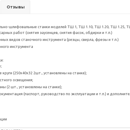
Отзывы
ьно-шлифовальные станки моделей ТШ 1, ТШ 1.10, ТШ 1.20, ТШ 1.25, ТШ
арных работ (снятия заусенцев, снятия фасок, обдирки и т.п.)
чных видов станочного инструмента (резцы, сверла, фрезы и т.п.)
рного инструмента
и:
;
круги (250х40х32 2шт., установлены на станке);
стного освещения;
ы (2 шт., установлены на станке);
окументация (паспорт, руководство по эксплуатации и т.п.) и дополни
ации