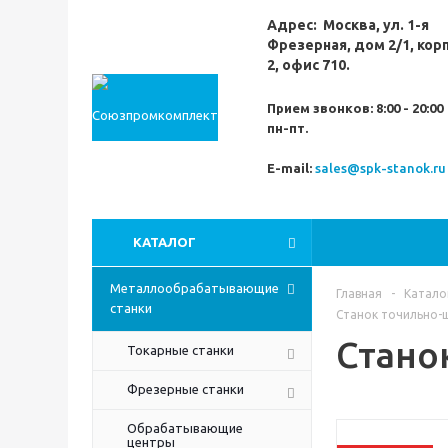
Адрес:
Москва,
ул. 1-я
Фрезерная,
дом 2/1, кор
2, офис 710.
Прием звонков:
8:00 - 20:00
пн-пт.
E-mail:
sales@spk-stanok.ru
КАТАЛОГ
Металлообрабатывающие
Главная
-
Катало
станки
Станок точильно-
Стано
Токарные станки
Фрезерные станки
Обрабатывающие
центры