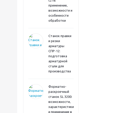
с218:
применение,
возможности и
особенности
обработки
Станок правки
и резки
арматуры
СПР-12:
подготовка
арматурной
стали для
производства
Форматно-
раскроечный
станок SL 3200:
возможности,
характеристики
и применение в