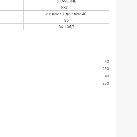
ЗНАЧЕНИЕ
УХЛ 4
от плюс 1 до плюс 40
80
84..106,7
40
250
40
250