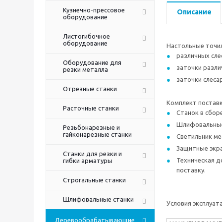
Кузнечно-прессовое
Описание
оборудование
Листогибочное
оборудование
Настольные точил
различных слес
Оборудование для
заточки разли
резки металла
заточки слеса
Отрезные станки
Комплект поставк
Расточные станки
Станок в сборе
Шлифовальные 
Резьбонарезные и
гайконарезные станки
Светильник ме
Защитные экран
Станки для резки и
Техническая д
гибки арматуры
поставку.
Строгальные станки
Шлифовальные станки
Условия эксплуат
Деревообрабатывающие