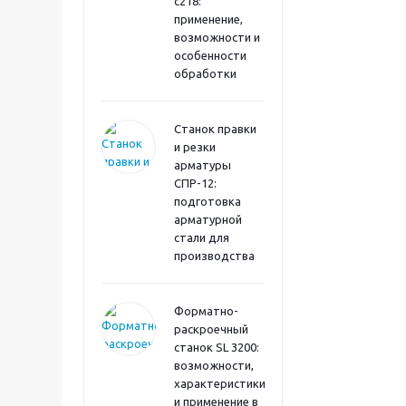
с218:
применение,
возможности и
особенности
обработки
Станок правки
и резки
арматуры
СПР-12:
подготовка
арматурной
стали для
производства
Форматно-
раскроечный
станок SL 3200:
возможности,
характеристики
и применение в