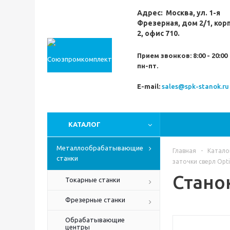
Адрес:
Москва,
ул. 1-я
Фрезерная,
дом 2/1, кор
2, офис 710.
Прием звонков:
8:00 - 20:00
пн-пт.
E-mail:
sales@spk-stanok.ru
КАТАЛОГ
Металлообрабатывающие
Главная
-
Катало
станки
заточки сверл Op
Стано
Токарные станки
Фрезерные станки
Обрабатывающие
центры