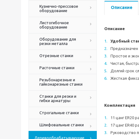
Кузнечно-прессовое
Описание
оборудование
Листогибочное
оборудование
Описание
Оборудование для
Удобный стан
резки металла
Предназначен 
Отрезные станки
Простое и эко
Чистая, быстр
Расточные станки
Долгий срок с
Жесткая фикса
Резьбонарезные и
гайконарезные станки
Станки для резки и
гибки арматуры
Комплектация
Строгальные станки
11 цанг ER20 р
Шлифовальные станки
17 цанг ER40 р
Руководство п
Деревообрабатывающие