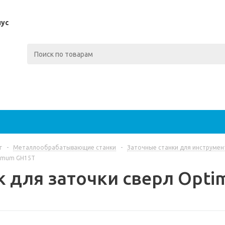
пус
г
-
Металлообрабатывающие станки
-
Заточные станки для инструмен
timum GH15T
к для заточки сверл Opt