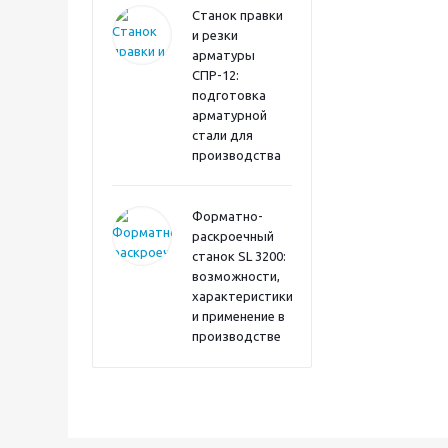
Станок правки
и резки
арматуры
СПР-12:
подготовка
арматурной
стали для
производства
Форматно-
раскроечный
станок SL 3200:
возможности,
характеристики
и применение в
производстве