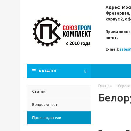
Адрес:
Мос
Фрезерная,
корпус 2, оф
Прием звонк
пн-пт.
E-mail:
sales
КАТАЛОГ
Главная
-
Справо
Статьи
Белор
Вопрос-ответ
Производители