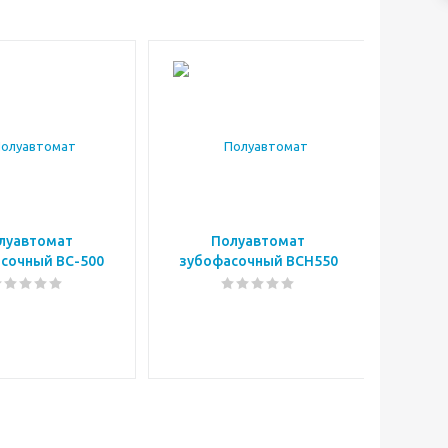
луавтомат
Полуавтомат
сочный ВС-500
зубофасочный ВСН550
зубоз