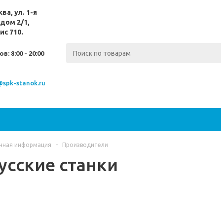
ква,
ул. 1-я
дом 2/1,
ис 710.
ов:
8:00 - 20:00
@spk-stanok.ru
чная информация
-
Производители
усские станки