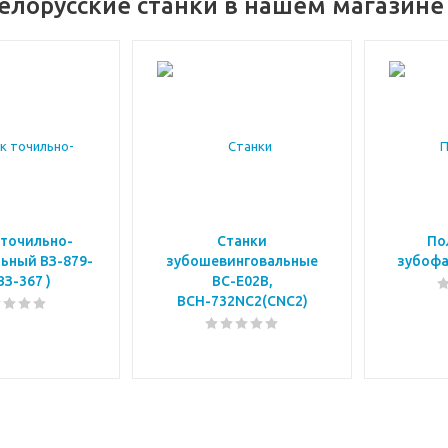
елорусские станки в нашем магазине
 точильно-
Станки
По
ьный ВЗ-879-
зубошевинговальные
зубофа
 ВЗ-367 )
ВС-Е02В,
ВСН-732NC2(СNC2)