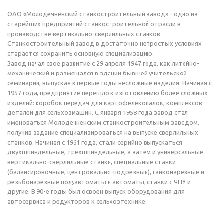
ОАО «Молодечненский станкостроительный завод» - одно из
старейших предприятий станкостроительной отрасли в
производстве вертикально-сверлильных станков.
Станкостроительный завод в достаточно непростых условиях
старается сохранить основную специализацию.
Завод начал свое развитие с 29 апреля 1947 года, как литейно-
механический и размещался в здании бывшей учительской
семинарии, выпуская в первые годы несложные изделия. Начиная с
1957 года, предприятие перешло к изготовлению более сложных
изделий: коробок передач для картофелекопалок, комплексов
деталей для сельхозмашин. С января 1958 года завод стал
именоваться Молодечненским станкостроительным заводом,
получив задание специализироваться на выпуске сверлильных
станков. Начиная с 1961 года, стали серийно выпускаться
двухшпиндельные, трехшпиндельные, а затем и универсальные
вертикально-сверлильные станки, специальные станки
(балансировочные, центровально-подрезные), гайконарезные и
резьбонарезные полуавтоматы и автоматы, станки с ЧПУ и
другие. В 90-е годы был освоен выпуск оборудования для
автосервиса и редукторов к сельхозтехнике.