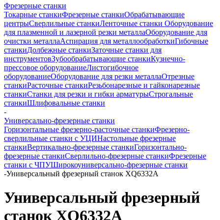
Фрезерные станки
Токарные станки
Фрезерные станки
Обрабатывающие
центры
Сверлильные станки
Ленточные станки
Оборудование
для плазменной и лазерной резки металла
Оборудование для
очистки металла
Аспирация для металлообработки
Гибочные
станки
Долбежные станки
Заточные станки для
инструментов
Зубообрабатывающие станки
Кузнечно-
прессовое оборудование
Листогибочное
оборудование
Оборудование для резки металла
Отрезные
станки
Расточные станки
Резьбонарезные и гайконарезные
станки
Станки для резки и гибки арматуры
Строгальные
станки
Шлифовальные станки
-
Универсально-фрезерные станки
Горизонтальные фрезерно-расточные станки
Фрезерно-
сверлильные станки с УЦИ
Настольные фрезерные
станки
Вертикально-фрезерные станки
Горизонтально-
фрезерные станки
Сверлильно-фрезерные станки
Фрезерные
станки с ЧПУ
Широкоуниверсально-фрезерные станки
-
Универсальный фрезерный станок XQ6332A
Универсальный фрезерный
станок XQ6332A