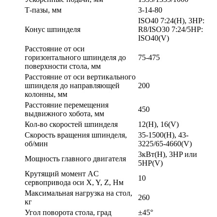
Т-пазы, мм
3-14-80
ISO40 7:24(H), 3HP:
Конус шпинделя
R8/ISO30 7:24/5HP:
ISO40(V)
Расстояние от оси
горизонтального шпинделя до
75-475
поверхности стола, мм
Расстояние от оси вертикального
шпинделя до направляющей
200
колонны, мм
Расстояние перемещения
450
выдвижного хобота, мм
Кол-во скоростей шпинделя
12(H), 16(V)
Скорость вращения шпинделя,
35-1500(H), 43-
об/мин
3225/65-4660(V)
3кВт(H), 3HP или
Мощность главного двигателя
5HP(V)
Крутящий момент AC
10
сервопривода оси X, Y, Z, Нм
Максимальная нагрузка на стол,
260
кг
Угол поворота стола, град
±45°