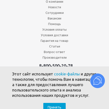
О компании
Новости
Сотрудники
Вакансии
Помощь
Условия оплаты
Условия доставки
Гарантия на товар
Статьи
Вопрос-ответ
Производители
8-800-500-20-78
+7 (495) 646-17-49
Этот сайт использует
cookie-файлы
и другие
Политика конфиденциальности
технологии, чтобы помочь Вам в навигации,
Пользовательское соглашение
а также для предоставления лучшего
Политика использования файлов cookie
пользовательского опыта и анализа
использования наших продуктов и услуг.
2010 -2026 © Союзпромкомплект
Принять