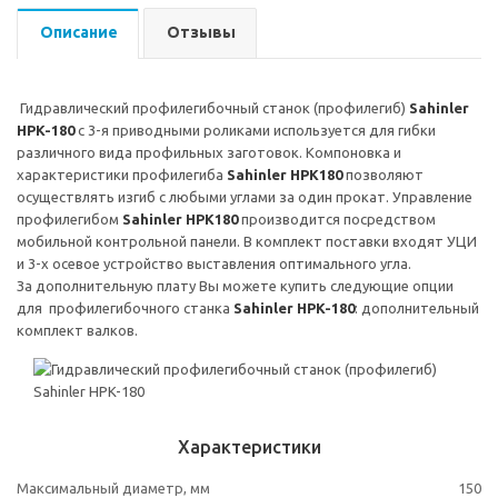
Описание
Отзывы
Гидравлический профилегибочный станок (профилегиб)
Sahinler
HPK
-180
с 3-я приводными роликами используется для гибки
различного вида профильных заготовок. Компоновка и
характеристики профилегиба
Sahinler
HPK
180
позволяют
осуществлять изгиб с любыми углами за один прокат. Управление
профилегибом
Sahinler
HPK
180
производится посредством
мобильной контрольной панели. В комплект поставки входят УЦИ
и 3-х осевое устройство выставления оптимального угла.
За дополнительную плату Вы можете купить следующие опции
для профилегибочного станка
Sahinler
HPK
-180
: дополнительный
комплект валков.
Характеристики
Максимальный диаметр, мм
150