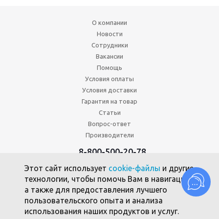
О компании
Новости
Сотрудники
Вакансии
Помощь
Условия оплаты
Условия доставки
Гарантия на товар
Статьи
Вопрос-ответ
Производители
8-800-500-20-78
+7 (495) 646-17-49
Этот сайт использует
cookie-файлы
и другие
Политика конфиденциальности
технологии, чтобы помочь Вам в навигации,
Пользовательское соглашение
а также для предоставления лучшего
Политика использования файлов cookie
пользовательского опыта и анализа
использования наших продуктов и услуг.