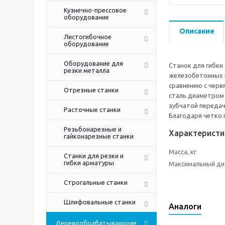
Кузнечно-прессовое
оборудование
Описание
Листогибочное
оборудование
Оборудование для
Станок для гибки
резки металла
железобетонных и
сравнению с черв
Отрезные станки
сталь диаметром 
зубчатой передач
Расточные станки
Благодаря четко 
Резьбонарезные и
Характеристи
гайконарезные станки
Масса, кг
Станки для резки и
гибки арматуры
Максимальный ди
Строгальные станки
Шлифовальные станки
Аналоги
Деревообрабатывающие