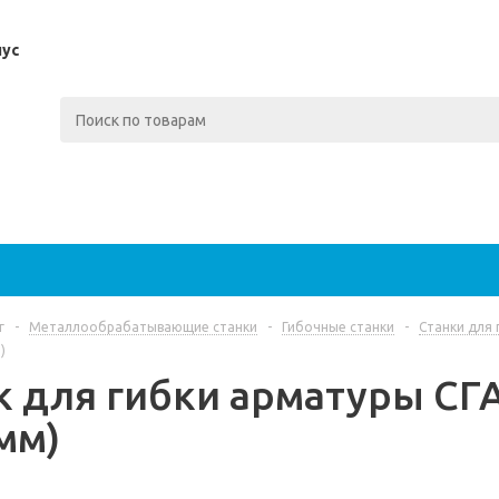
пус
г
-
Металлообрабатывающие станки
-
Гибочные станки
-
Станки для
)
к для гибки арматуры СГ
мм)