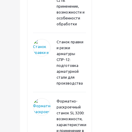
с218:
применение,
возможности и
особенности
обработки
Станок правки
и резки
арматуры
СПР-12:
подготовка
арматурной
стали для
производства
Форматно-
раскроечный
станок SL 3200:
возможности,
характеристики
и применение в