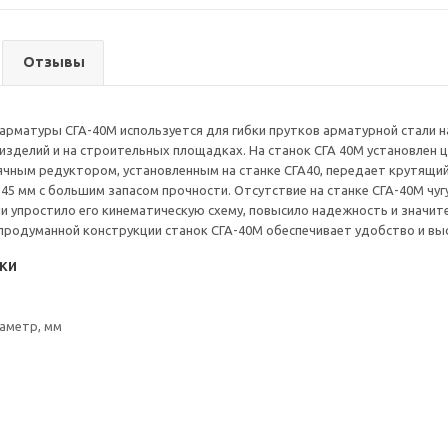
Отзывы
 арматуры СГА-40М используется для гибки прутков арматурной стали 
зделий и на строительных площадках. На станок СГА 40М установлен 
ячным редуктором, установленным на станке СГА40, передает крутящи
45 мм с большим запасом прочности. Отсутствие на станке СГА-40М чуг
и упростило его кинематическую схему, повысило надежность и значит
продуманной конструкции станок СГА-40М обеспечивает удобство и вы
ки
аметр, мм