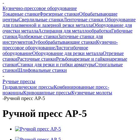
-
Кузнечно-прессовое оборудование
Токарные станки
Фрезерные станки
Обрабатывающие
центры
Сверлильные станки
Ленточные станки
Оборудование
для плазменной и лазерной резки металла
Оборудование для
очистки металла
Аспирация для металлообработки
Гибочные
станки
Долбежные станки
Заточные станки для
инструментов
Зубообрабатывающие станки
Кузнечно-
прессовое оборудование
Листогибочное
оборудование
Оборудование для резки металла
Отрезные
станки
Расточные станки
Резьбонарезные и гайконарезные
станки
Станки для резки и гибки арматуры
Строгальные
станки
Шлифовальные станки
-
Ручные прессы
Гидравлические прессы
Комбинированные пресс-
ножницы
Кривошипные прессы
Кузнечные молоты
-
Ручной пресс AP-5
Ручной пресс AP-5