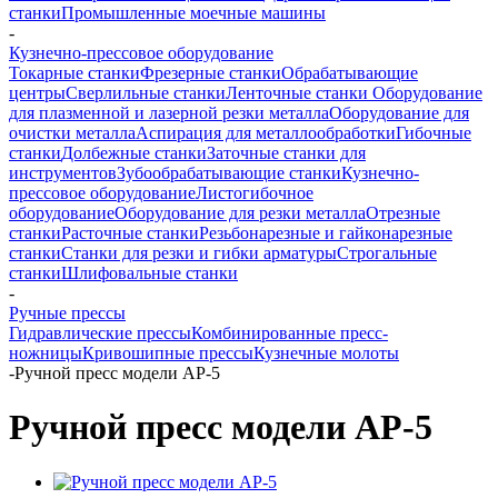
станки
Промышленные моечные машины
-
Кузнечно-прессовое оборудование
Токарные станки
Фрезерные станки
Обрабатывающие
центры
Сверлильные станки
Ленточные станки
Оборудование
для плазменной и лазерной резки металла
Оборудование для
очистки металла
Аспирация для металлообработки
Гибочные
станки
Долбежные станки
Заточные станки для
инструментов
Зубообрабатывающие станки
Кузнечно-
прессовое оборудование
Листогибочное
оборудование
Оборудование для резки металла
Отрезные
станки
Расточные станки
Резьбонарезные и гайконарезные
станки
Станки для резки и гибки арматуры
Строгальные
станки
Шлифовальные станки
-
Ручные прессы
Гидравлические прессы
Комбинированные пресс-
ножницы
Кривошипные прессы
Кузнечные молоты
-
Ручной пресс модели AP-5
Ручной пресс модели AP-5